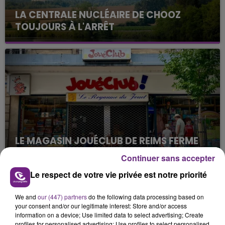
LA CENTRALE NUCLÉAIRE DE CHOOZ
TOUJOURS À L'ARRÊT
Cela fait déjà une semaine que la centrale
nucléaire ardennaise est à l'arrêt. Une situation
justifiée par la sécheresse intense qui est toujours
présente.
LE MAGASIN JOUÉCLUB DE REIMS FERME
SES PORTES
Continuer sans accepter
C'était l'une des institutions du centre-ville
Le respect de votre vie privée est notre priorité
rémois. Le magasin JouéClub est contraint de
fermer ses portes.
TITRES DIFFUSÉS
We and
our (447) partners
do the following data processing based on
your consent and/or our legitimate interest: Store and/or access
information on a device; Use limited data to select advertising; Create
profiles for personalised advertising; Use profiles to select personalised