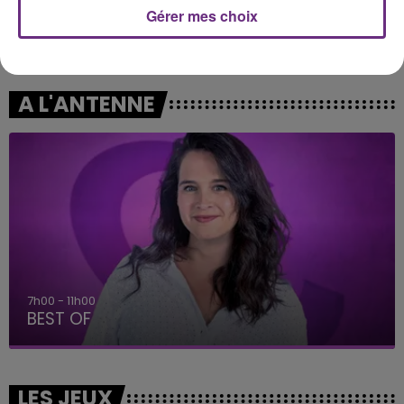
Gérer mes choix
F.U.N.
ZAHO & MC SOLAAR
We Are Young
Comme Caroline
A L'ANTENNE
7h00 - 11h00
BEST OF
LES JEUX