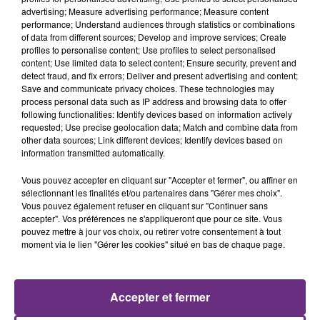
23h51
23h51
23h48
23h48
advertising; Measure advertising performance; Measure content
performance; Understand audiences through statistics or combinations
of data from different sources; Develop and improve services; Create
profiles to personalise content; Use profiles to select personalised
content; Use limited data to select content; Ensure security, prevent and
detect fraud, and fix errors; Deliver and present advertising and content;
Save and communicate privacy choices. These technologies may
process personal data such as IP address and browsing data to offer
following functionalities: Identify devices based on information actively
requested; Use precise geolocation data; Match and combine data from
other data sources; Link different devices; Identify devices based on
MATT SIMONS
JUNGELI & EMMA
information transmitted automatically.
Catch & Release
Juste Un Peu
Vous pouvez accepter en cliquant sur "Accepter et fermer", ou affiner en
sélectionnant les finalités et/ou partenaires dans "Gérer mes choix".
23h45
23h45
23h42
23h42
Vous pouvez également refuser en cliquant sur "Continuer sans
accepter". Vos préférences ne s'appliqueront que pour ce site. Vous
pouvez mettre à jour vos choix, ou retirer votre consentement à tout
moment via le lien "Gérer les cookies" situé en bas de chaque page.
Accepter et fermer