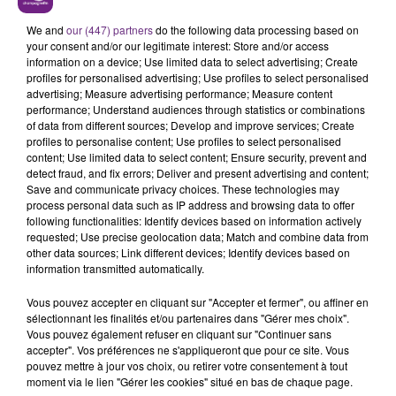
We and
our (447) partners
do the following data processing based on
your consent and/or our legitimate interest: Store and/or access
information on a device; Use limited data to select advertising; Create
profiles for personalised advertising; Use profiles to select personalised
advertising; Measure advertising performance; Measure content
performance; Understand audiences through statistics or combinations
of data from different sources; Develop and improve services; Create
profiles to personalise content; Use profiles to select personalised
content; Use limited data to select content; Ensure security, prevent and
detect fraud, and fix errors; Deliver and present advertising and content;
LA CENTRALE NUCLÉAIRE DE CHOOZ
Save and communicate privacy choices. These technologies may
TOUJOURS À L'ARRÊT
process personal data such as IP address and browsing data to offer
following functionalities: Identify devices based on information actively
Cela fait déjà une semaine que la centrale
requested; Use precise geolocation data; Match and combine data from
nucléaire ardennaise est à l'arrêt. Une situation
other data sources; Link different devices; Identify devices based on
justifiée par la sécheresse intense qui est toujours
information transmitted automatically.
présente.
Vous pouvez accepter en cliquant sur "Accepter et fermer", ou affiner en
sélectionnant les finalités et/ou partenaires dans "Gérer mes choix".
Vous pouvez également refuser en cliquant sur "Continuer sans
accepter". Vos préférences ne s'appliqueront que pour ce site. Vous
pouvez mettre à jour vos choix, ou retirer votre consentement à tout
moment via le lien "Gérer les cookies" situé en bas de chaque page.