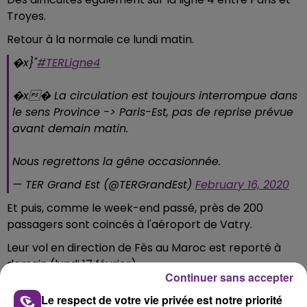
Troyes.
Retour à la normale ce lundi matin.
�x}"️
#TERLigne4
�x� La circulation est toujours interrompue dans
le sens Province -> Paris-Est, pas de reprise prévue
avant demain matin.
Nous regrettons la gêne occasionnée.
— TER Grand Est (@TERGrandEst)
February 16, 2020
Et puis, comme le week-end passé, près de 200
passagers sont coincés à l'aéroport de Vatry.
Leur vol en direction de Fès au Maroc est reporté à
demain (lundi 17 février).
Continuer sans accepter
FIL D'ACTUS
Le respect de votre vie privée est notre priorité