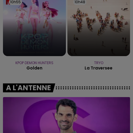
10h55
10h55
10h48
10h48
KPOP DEMON HUNTERS
TRYO
Golden
La Traversee
A L'ANTENNE