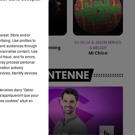
11h00 - 16h00
LE WEEK-END CHAMPAGNE FM
erest: Store and/or
tising; Use profiles to
DJO
DJ GOJA & JASON DERULO
tand audiences through
End Of Beginning
& MELODY
personalise content; Use
Mi Chico
 fraud, and fix errors;
 may process personal
mation actively
A L'ANTENNE
vices; Identify devices
rtenaires dans "Gérer
s'appliqueront que pour
les cookies" situé en
7h00 - 11h00