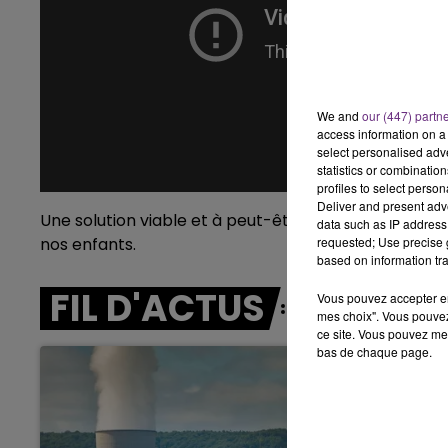
16h00 - 20h00
LE WEEK-END CHAMPAGNE FM
We and
our (447) partn
access information on a 
select personalised ad
statistics or combinatio
profiles to select person
Deliver and present adv
Une solution viable et à peut-être creuser par nos é
data such as IP address 
nos enfants.
requested; Use precise g
based on information tra
FIL D'ACTUS
Vous pouvez accepter en 
mes choix". Vous pouvez
ce site. Vous pouvez met
bas de chaque page.
11h00 - 16h00