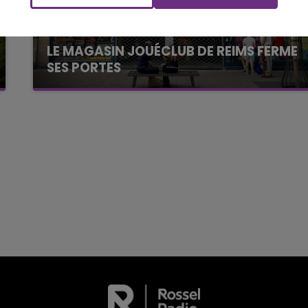
FM
Le Week-end Champagne FM
LE MAGASIN JOUÉCLUB DE REIMS FERME
SES PORTES
C'était l'une des institutions du centre-ville
rémois. Le magasin JouéClub est contraint de
fermer ses portes.