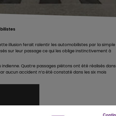
bilistes
te illusion ferait ralentir les automobilistes par la simple
és sur leur passage ce qui les oblige instinctivement à
s indienne. Quatre passages piétons ont été réalisés dans
car aucun accident n’a été constaté dans les six mois
Contin