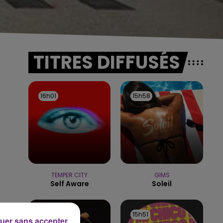
TITRES DIFFUSÉS
16h01
16h01
15h58
15h58
TEMPER CITY
GIMS
Self Aware
Soleil
15h56
15h56
15h51
15h51
uer sans accepter