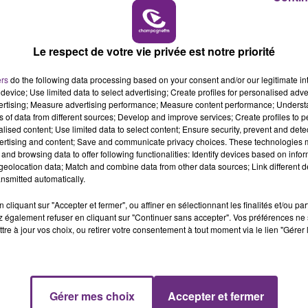
7h00 - 11h00
BEST OF
Le respect de votre vie privée est notre priorité
ers
do the following data processing based on your consent and/or our legitimate int
device; Use limited data to select advertising; Create profiles for personalised adver
vertising; Measure advertising performance; Measure content performance; Unders
ns of data from different sources; Develop and improve services; Create profiles to 
alised content; Use limited data to select content; Ensure security, prevent and detect
ertising and content; Save and communicate privacy choices. These technologies
lus pour sécuriser les passages piétons devant l’école de
and browsing data to offer following functionalities: Identify devices based on infor
eolocation data; Match and combine data from other data sources; Link different de
nsmitted automatically.
cliquant sur "Accepter et fermer", ou affiner en sélectionnant les finalités et/ou pa
 également refuser en cliquant sur "Continuer sans accepter". Vos préférences ne 
tre à jour vos choix, ou retirer votre consentement à tout moment via le lien "Gérer 
Gérer mes choix
Accepter et fermer
16h00 - 20h00