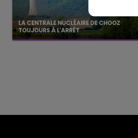
Le week-end Champagne 
LA CENTRALE NUCLÉAIRE DE CHOOZ
TOUJOURS À L'ARRÊT
Cela fait déjà une semaine que la centrale
nucléaire ardennaise est à l'arrêt. Une situation
justifiée par la sécheresse intense qui est
toujours présente.