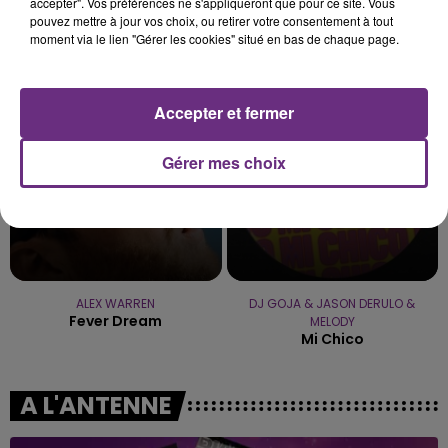
accepter". Vos préférences ne s'appliqueront que pour ce site. Vous
pouvez mettre à jour vos choix, ou retirer votre consentement à tout
CHRISTOPHE MAE
ED SHEERAN
moment via le lien "Gérer les cookies" situé en bas de chaque page.
La Lune
Shape Of You
13h01
13h01
12h59
12h59
Accepter et fermer
Gérer mes choix
ALEX WARREN
DJ GOJA & JASON DERULO &
Fever Dream
MELODY
Mi Chico
A L'ANTENNE