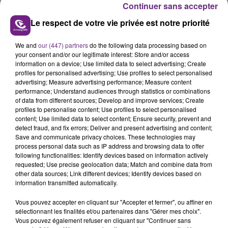
Continuer sans accepter
Le respect de votre vie privée est notre priorité
We and
our (447) partners
do the following data processing based on
VENEZ FÊTER CE WEEK-END
your consent and/or our legitimate interest: Store and/or access
L'ANNIVERSAIRE DE WOINIC
information on a device; Use limited data to select advertising; Create
profiles for personalised advertising; Use profiles to select personalised
Ce samedi 8 août sera un grand jour :
advertising; Measure advertising performance; Measure content
l'anniversaire du plus gros sanglier du monde.
performance; Understand audiences through statistics or combinations
of data from different sources; Develop and improve services; Create
Une fête est donc organisée et vous êtes tous
TITRES DIFFUSÉS
profiles to personalise content; Use profiles to select personalised
conviés !
content; Use limited data to select content; Ensure security, prevent and
detect fraud, and fix errors; Deliver and present advertising and content;
Save and communicate privacy choices. These technologies may
13h08
13h08
13h04
13h04
process personal data such as IP address and browsing data to offer
following functionalities: Identify devices based on information actively
requested; Use precise geolocation data; Match and combine data from
other data sources; Link different devices; Identify devices based on
information transmitted automatically.
Vous pouvez accepter en cliquant sur "Accepter et fermer", ou affiner en
sélectionnant les finalités et/ou partenaires dans "Gérer mes choix".
Vous pouvez également refuser en cliquant sur "Continuer sans