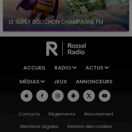
LE SUPER BOUCHON CHAMPAGNE FM
avec La Famille Champagne FM, à 8H10
ACCUEIL
RADIO
ACTUS
MÉDIAS
JEUX
ANNONCEURS
Contacts
Règlements
Recrutement
Mentions Légales
Gestion des cookies