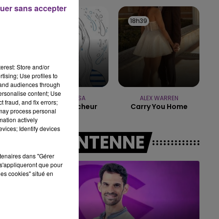
uer sans accepter
11h00 - 16h00
18h42
18h42
18h39
18h39
LE WEEK-END CHAMPAGNE FM
erest: Store and/or
tising; Use profiles to
tand audiences through
personalise content; Use
MANON LISA
ALEX WARREN
 fraud, and fix errors;
Le Petit Pecheur
Carry You Home
 may process personal
mation actively
vices; Identify devices
A L'ANTENNE
rtenaires dans "Gérer
s'appliqueront que pour
les cookies" situé en