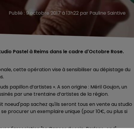
Publié : 9 octobre 2017 à 13h22 par Pauline Saintive
tudio Pastel à Reims dans le cadre d'Octobre Rose.
nale, cette opération vise à sensibiliser au dépistage du
s.
s papillon d’artistes ». A son origine : Méril Goujon, un
sinés par une trentaine d’artistes de la région.
tit noeud'pap sachez qu'ils seront tous en vente au studio
 se procurer un exemplaire unique (pour 10€, ou plus si
vec l'association "Le Cancer du sein, Parlons-en !".