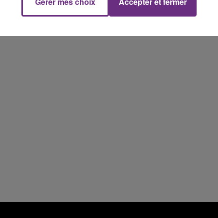
Gérer mes choix
Accepter et fermer
11h00 - 16h00
Le week-end Champagne FM