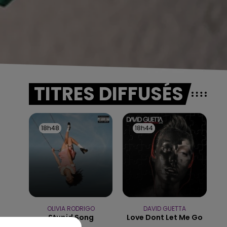
TITRES DIFFUSÉS
18h48
18h48
18h44
18h44
OLIVIA RODRIGO
DAVID GUETTA
Stupid Song
Love Dont Let Me Go