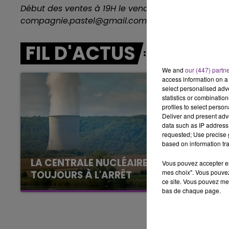
Début des ventes à 19H le vendredi 13 octobre au St
16h00 - 20h00
compagnie.pastel@gmail.com
LE WEEK-END CHAMPAGNE FM
FIL D'ACTUS
We and
our (447) partn
access information on a 
select personalised ad
statistics or combinatio
profiles to select person
Deliver and present adv
data such as IP address 
requested; Use precise g
based on information tra
LA CENTRALE NUCLÉAIRE DE CHOOZ
Vous pouvez accepter en 
mes choix". Vous pouvez
TOUJOURS À L'ARRÊT
ce site. Vous pouvez met
Cela fait déjà une semaine que la centrale
bas de chaque page.
nucléaire ardennaise est à l'arrêt. Une situation
justifiée par la sécheresse intense qui est
toujours présente.