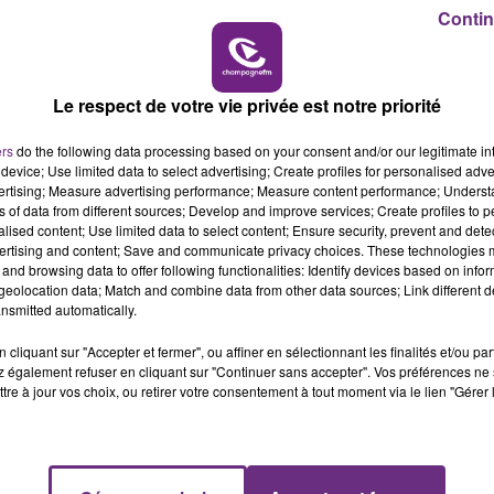
udio PASTEL - 6 RUE DE L'ECU, 51100 REIMS / Infos :
Contin
7h00 - 11h00
BEST OF
Le respect de votre vie privée est notre priorité
ers
do the following data processing based on your consent and/or our legitimate int
device; Use limited data to select advertising; Create profiles for personalised adver
vertising; Measure advertising performance; Measure content performance; Unders
ns of data from different sources; Develop and improve services; Create profiles to 
alised content; Use limited data to select content; Ensure security, prevent and detect
ertising and content; Save and communicate privacy choices. These technologies
and browsing data to offer following functionalities: Identify devices based on infor
eolocation data; Match and combine data from other data sources; Link different de
nsmitted automatically.
LE MAGASIN JOUÉCLUB DE REIMS FERME
cliquant sur "Accepter et fermer", ou affiner en sélectionnant les finalités et/ou pa
 également refuser en cliquant sur "Continuer sans accepter". Vos préférences ne 
SES PORTES
tre à jour vos choix, ou retirer votre consentement à tout moment via le lien "Gérer 
C'était l'une des institutions du centre-ville
rémois. Le magasin JouéClub est contraint de
fermer ses portes.