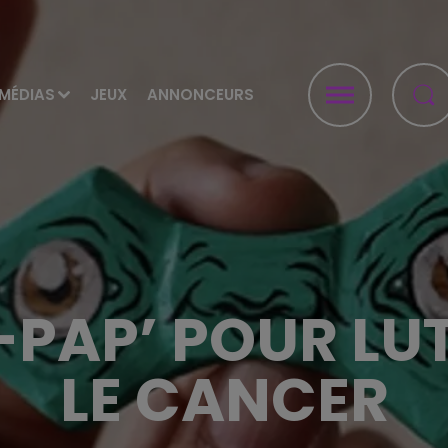
MÉDIAS
JEUX
ANNONCEURS
PAP’ POUR LU
LE CANCER