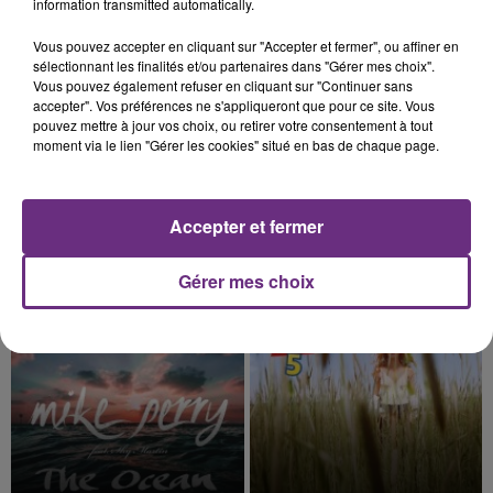
information transmitted automatically.
6h53
6h53
6h49
6h49
Vous pouvez accepter en cliquant sur "Accepter et fermer", ou affiner en
sélectionnant les finalités et/ou partenaires dans "Gérer mes choix".
Vous pouvez également refuser en cliquant sur "Continuer sans
accepter". Vos préférences ne s'appliqueront que pour ce site. Vous
pouvez mettre à jour vos choix, ou retirer votre consentement à tout
moment via le lien "Gérer les cookies" situé en bas de chaque page.
Accepter et fermer
HOZIER
CHRISTOPHE WILLEM
Gérer mes choix
Too Sweet
Systaime
6h46
6h46
6h43
6h43