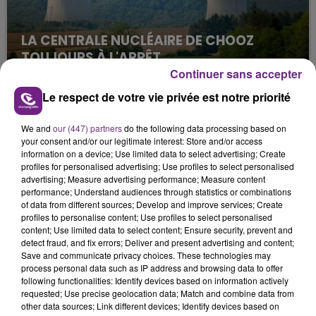
LA CENTRALE NUCLÉAIRE DE CHOOZ
TOUJOURS À L'ARRÊT
Continuer sans accepter
Cela fait déjà une semaine que la centrale
nucléaire ardennaise est à l'arrêt. Une situation
Le respect de votre vie privée est notre priorité
justifiée par la sécheresse intense qui est toujours
présente.
We and
our (447) partners
do the following data processing based on
your consent and/or our legitimate interest: Store and/or access
information on a device; Use limited data to select advertising; Create
profiles for personalised advertising; Use profiles to select personalised
advertising; Measure advertising performance; Measure content
performance; Understand audiences through statistics or combinations
of data from different sources; Develop and improve services; Create
LE MAGASIN JOUÉCLUB DE REIMS FERME
profiles to personalise content; Use profiles to select personalised
content; Use limited data to select content; Ensure security, prevent and
SES PORTES
detect fraud, and fix errors; Deliver and present advertising and content;
C'était l'une des institutions du centre-ville
Save and communicate privacy choices. These technologies may
rémois. Le magasin JouéClub est contraint de
process personal data such as IP address and browsing data to offer
following functionalities: Identify devices based on information actively
fermer ses portes.
TITRES DIFFUSÉS
requested; Use precise geolocation data; Match and combine data from
other data sources; Link different devices; Identify devices based on