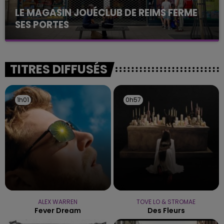
LE MAGASIN JOUÉCLUB DE REIMS FERME
SES PORTES
C'était l'une des institutions du centre-ville
rémois. Le magasin JouéClub est contraint de
fermer ses portes.
TITRES DIFFUSÉS
1h01
1h01
0h57
0h57
ALEX WARREN
TOVE LO & STROMAE
Fever Dream
Des Fleurs