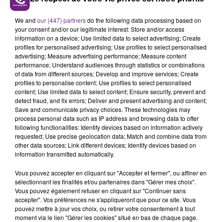
We and
our (447) partners
do the following data processing based on
Écouter le podcast
your consent and/or our legitimate interest: Store and/or access
information on a device; Use limited data to select advertising; Create
profiles for personalised advertising; Use profiles to select personalised
advertising; Measure advertising performance; Measure content
performance; Understand audiences through statistics or combinations
of data from different sources; Develop and improve services; Create
profiles to personalise content; Use profiles to select personalised
content; Use limited data to select content; Ensure security, prevent and
detect fraud, and fix errors; Deliver and present advertising and content;
Save and communicate privacy choices. These technologies may
process personal data such as IP address and browsing data to offer
following functionalities: Identify devices based on information actively
requested; Use precise geolocation data; Match and combine data from
other data sources; Link different devices; Identify devices based on
information transmitted automatically.
Vous pouvez accepter en cliquant sur "Accepter et fermer", ou affiner en
sélectionnant les finalités et/ou partenaires dans "Gérer mes choix".
Vous pouvez également refuser en cliquant sur "Continuer sans
accepter". Vos préférences ne s'appliqueront que pour ce site. Vous
pouvez mettre à jour vos choix, ou retirer votre consentement à tout
moment via le lien "Gérer les cookies" situé en bas de chaque page.