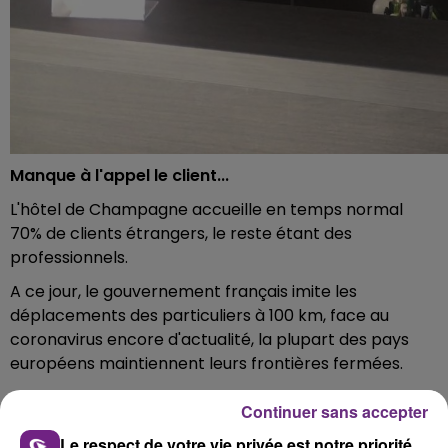
Manque à l'appel le client...
L'hôtel de Champagne accueille en temps normal
70% de clients étrangers, le reste étant des
professionnels.
A ce jour, le gouvernement français imite les
déplacements des particuliers à 100 km, face au
coronavirus encore d'actualité, la plupart des pays
européens maintiennent leurs frontières fermées.
Résultat, l'hôtel trois étoiles champenois se désespère
Continuer sans accepter
de ne pas voir revenir ses touristes belges ou encore
Le respect de votre vie privée est notre priorité
allemands.