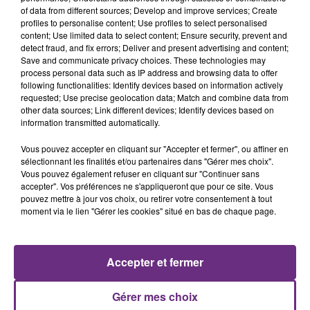
Cela fait déjà une semaine que la centrale
of data from different sources; Develop and improve services; Create
nucléaire ardennaise est à l'arrêt. Une situation
profiles to personalise content; Use profiles to select personalised
justifiée par la sécheresse intense qui est toujours
content; Use limited data to select content; Ensure security, prevent and
detect fraud, and fix errors; Deliver and present advertising and content;
présente.
Save and communicate privacy choices. These technologies may
process personal data such as IP address and browsing data to offer
following functionalities: Identify devices based on information actively
requested; Use precise geolocation data; Match and combine data from
other data sources; Link different devices; Identify devices based on
information transmitted automatically.
LE MAGASIN JOUÉCLUB DE REIMS FERME
Vous pouvez accepter en cliquant sur "Accepter et fermer", ou affiner en
SES PORTES
sélectionnant les finalités et/ou partenaires dans "Gérer mes choix".
Vous pouvez également refuser en cliquant sur "Continuer sans
C'était l'une des institutions du centre-ville
accepter". Vos préférences ne s'appliqueront que pour ce site. Vous
rémois. Le magasin JouéClub est contraint de
pouvez mettre à jour vos choix, ou retirer votre consentement à tout
fermer ses portes.
moment via le lien "Gérer les cookies" situé en bas de chaque page.
TITRES DIFFUSÉS
Accepter et fermer
22h09
22h09
22h06
22h06
Gérer mes choix