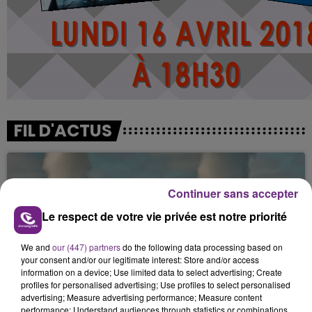
FIL D'ACTUS
Continuer sans accepter
Le respect de votre vie privée est notre priorité
We and
our (447) partners
do the following data processing based on
your consent and/or our legitimate interest: Store and/or access
information on a device; Use limited data to select advertising; Create
LA CENTRALE NUCLÉAIRE DE CHOOZ
profiles for personalised advertising; Use profiles to select personalised
TOUJOURS À L'ARRÊT
advertising; Measure advertising performance; Measure content
performance; Understand audiences through statistics or combinations