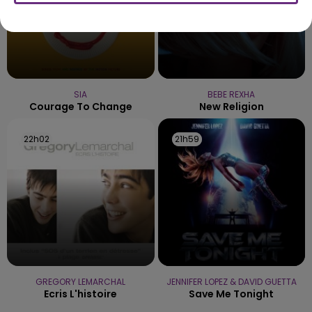
SIA
BEBE REXHA
Courage To Change
New Religion
22h02
22h02
21h59
21h59
GREGORY LEMARCHAL
JENNIFER LOPEZ & DAVID GUETTA
Ecris L'histoire
Save Me Tonight