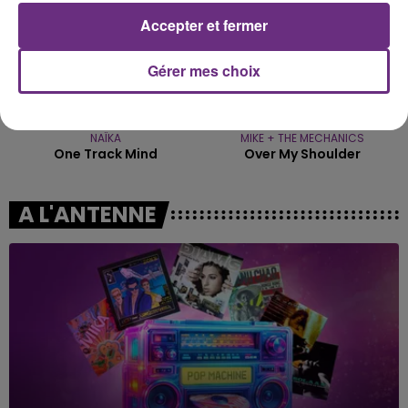
Accepter et fermer
Gérer mes choix
NAÏKA
MIKE + THE MECHANICS
One Track Mind
Over My Shoulder
A L'ANTENNE