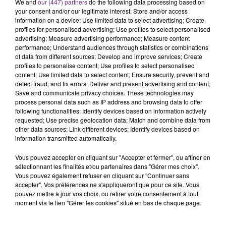
Alors que les dates de début des vendange 2026
We and
our (447) partners
do the following data processing based on
your consent and/or our legitimate interest: Store and/or access
s'est avéré être plus précoce que prévu,
information on a device; Use limited data to select advertising; Create
l'inspection du Travail en profite pour rappeler
TITRES DIFFUSÉS
profiles for personalised advertising; Use profiles to select personalised
les conditions de...
advertising; Measure advertising performance; Measure content
performance; Understand audiences through statistics or combinations
of data from different sources; Develop and improve services; Create
8h47
8h47
8h43
8h43
profiles to personalise content; Use profiles to select personalised
content; Use limited data to select content; Ensure security, prevent and
detect fraud, and fix errors; Deliver and present advertising and content;
Save and communicate privacy choices. These technologies may
process personal data such as IP address and browsing data to offer
following functionalities: Identify devices based on information actively
requested; Use precise geolocation data; Match and combine data from
other data sources; Link different devices; Identify devices based on
information transmitted automatically.
Vous pouvez accepter en cliquant sur "Accepter et fermer", ou affiner en
sélectionnant les finalités et/ou partenaires dans "Gérer mes choix".
SAM SMITH
ANGELE & JUSTICE
Stay With Me
What You Want
Vous pouvez également refuser en cliquant sur "Continuer sans
accepter". Vos préférences ne s'appliqueront que pour ce site. Vous
pouvez mettre à jour vos choix, ou retirer votre consentement à tout
8h35
8h35
8h32
8h32
moment via le lien "Gérer les cookies" situé en bas de chaque page.