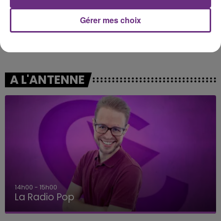
Gérer mes choix
Rema
ORIA
Calm Down
Soiree Mondaine
A L'ANTENNE
14h00 - 15h00
La Radio Pop