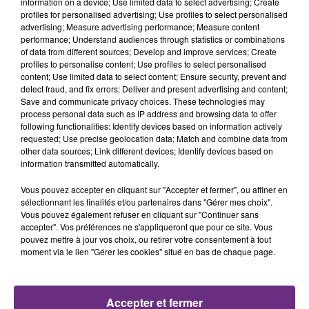
information on a device; Use limited data to select advertising; Create
profiles for personalised advertising; Use profiles to select personalised
advertising; Measure advertising performance; Measure content
21h23
21h23
21h20
21h20
performance; Understand audiences through statistics or combinations
of data from different sources; Develop and improve services; Create
profiles to personalise content; Use profiles to select personalised
content; Use limited data to select content; Ensure security, prevent and
detect fraud, and fix errors; Deliver and present advertising and content;
Save and communicate privacy choices. These technologies may
process personal data such as IP address and browsing data to offer
following functionalities: Identify devices based on information actively
requested; Use precise geolocation data; Match and combine data from
other data sources; Link different devices; Identify devices based on
information transmitted automatically.
KYO
TAYLOR SWIFT
Je Cours
I Knew It, I Knew You
Vous pouvez accepter en cliquant sur "Accepter et fermer", ou affiner en
sélectionnant les finalités et/ou partenaires dans "Gérer mes choix".
Vous pouvez également refuser en cliquant sur "Continuer sans
21h17
21h17
21h14
21h14
accepter". Vos préférences ne s'appliqueront que pour ce site. Vous
pouvez mettre à jour vos choix, ou retirer votre consentement à tout
moment via le lien "Gérer les cookies" situé en bas de chaque page.
Accepter et fermer