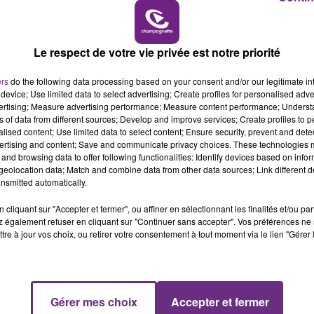
16h00 - 20h00
LE WEEK-END CHAMPAGNE FM
Le respect de votre vie privée est notre priorité
ers
do the following data processing based on your consent and/or our legitimate int
device; Use limited data to select advertising; Create profiles for personalised adver
vertising; Measure advertising performance; Measure content performance; Unders
LE MAGASIN JOUÉCLUB DE REIMS FERME
ns of data from different sources; Develop and improve services; Create profiles to 
SES PORTES
alised content; Use limited data to select content; Ensure security, prevent and detect
ertising and content; Save and communicate privacy choices. These technologies
C'était l'une des institutions du centre-ville
and browsing data to offer following functionalities: Identify devices based on infor
rémois. Le magasin JouéClub est contraint de
eolocation data; Match and combine data from other data sources; Link different de
fermer ses portes.
nsmitted automatically.
cliquant sur "Accepter et fermer", ou affiner en sélectionnant les finalités et/ou pa
 également refuser en cliquant sur "Continuer sans accepter". Vos préférences ne 
tre à jour vos choix, ou retirer votre consentement à tout moment via le lien "Gérer 
Gérer mes choix
Accepter et fermer
7h00 - 11h00