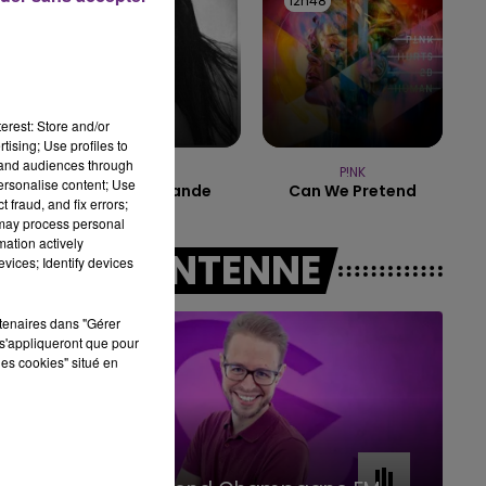
12h50
12h50
12h48
12h48
7h00 - 11h00
BEST OF
erest: Store and/or
tising; Use profiles to
tand audiences through
AMBRE
P!NK
personalise content; Use
J'me Demande
Can We Pretend
 fraud, and fix errors;
 may process personal
mation actively
A L'ANTENNE
vices; Identify devices
rtenaires dans "Gérer
s'appliqueront que pour
les cookies" situé en
11h00 - 16h00