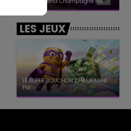
Le week-end Champagne FM
LES JEUX
LE SUPER BOUCHON CHAMPAGNE
FM
avec La Famille Champagne FM, à 8H10