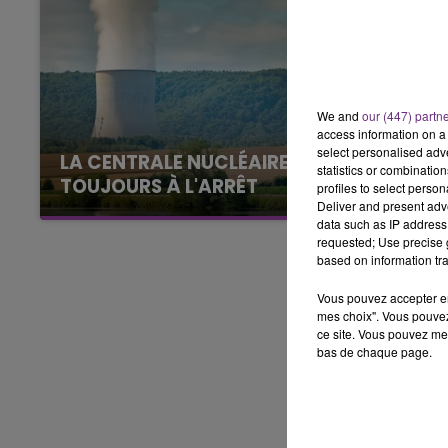
11h00 - 16h00
LE WEEK-END CHAMPAGNE FM
We and
our (447) partn
access information on a 
select personalised ad
LA CENTRALE NUCLÉAIRE DE CHOOZ
statistics or combinatio
TOUJOURS À L'ARRÊT
profiles to select person
Deliver and present adv
Cela fait déjà une semaine que la centrale
data such as IP address 
nucléaire ardennaise est à l'arrêt. Une situation
requested; Use precise g
justifiée par la sécheresse intense qui est
based on information tra
toujours présente.
Vous pouvez accepter en 
mes choix". Vous pouvez
ce site. Vous pouvez met
bas de chaque page.
16h00 - 20h00