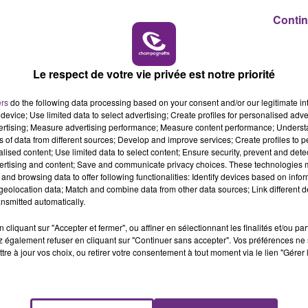
15h00 - 19h00
Contin
LE CLUB CHAMPAGNE FM
Le respect de votre vie privée est notre priorité
ers
do the following data processing based on your consent and/or our legitimate int
device; Use limited data to select advertising; Create profiles for personalised adver
vertising; Measure advertising performance; Measure content performance; Unders
 certification ISO 9001, c'est le 2e bassin de la région à
ns of data from different sources; Develop and improve services; Create profiles to 
alised content; Use limited data to select content; Ensure security, prevent and detect
ertising and content; Save and communicate privacy choices. These technologies
ur répondre aux attentes des normes d'hygiène, comme
and browsing data to offer following functionalities: Identify devices based on infor
ral des services d'Ardenne Métropole.
eolocation data; Match and combine data from other data sources; Link different de
nsmitted automatically.
cliquant sur "Accepter et fermer", ou affiner en sélectionnant les finalités et/ou pa
 également refuser en cliquant sur "Continuer sans accepter". Vos préférences ne 
tre à jour vos choix, ou retirer votre consentement à tout moment via le lien "Gérer 
font pas preuve de responsabilité, avant de se rendre dan