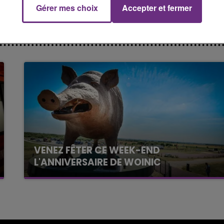
Gérer mes choix
Accepter et fermer
19h15 - 20h00
NE FM
LA RADIO POP
VENEZ FÊTER CE WEEK-END
L'ANNIVERSAIRE DE WOINIC
Ce samedi 8 août sera un grand jour :
l'anniversaire du plus gros sanglier du monde.
Une fête est donc organisée et vous êtes tous
conviés !