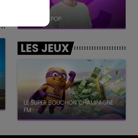
5h00 - 6h00
LE BEST OF DE LA FAMILLE
CHAMPAGNE FM
LES JEUX
LE SUPER BOUCHON CHAMPAGNE
FM
avec La Famille Champagne FM, à 8H10