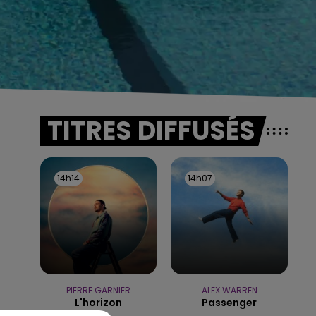
TITRES DIFFUSÉS
14h14
14h14
14h07
14h07
PIERRE GARNIER
ALEX WARREN
L'horizon
Passenger