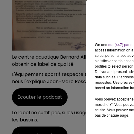
14h00 - 15h00
LA RADIO POP
We and
our (447) partn
access information on a 
select personalised ad
Le centre aquatique Bernard Albin vient de recevoir la
statistics or combinatio
obtenir ce label de qualité.
profiles to select person
Deliver and present adv
L'équipement sportif respecte tout un process, po
data such as IP address 
nous l'explique Jean-Marc Roscigny, directeur géné
requested; Use precise g
based on information tra
Écouter le podcast
Vous pouvez accepter en 
mes choix". Vous pouvez
ce site. Vous pouvez met
Le label ne suffit pas, si les usagers eux-mêmes ne 
bas de chaque page.
les bassins.