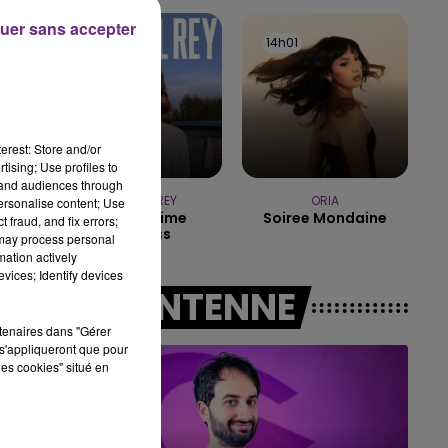
19h00 - 19h15
uer sans accepter
LA POP MACHINE - CHAMPAGNE FM
14h04
14h04
14h01
14h01
erest: Store and/or
tising; Use profiles to
tand audiences through
LANA DEL REY
ORIA
personalise content; Use
Summertime
Soiree Mondaine
 fraud, and fix errors;
Sadness
 may process personal
mation actively
vices; Identify devices
A L'ANTENNE
rtenaires dans "Gérer
s'appliqueront que pour
les cookies" situé en
s