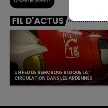
Écouter le podcast
19h00 - 19h15
FM
LA POP MACHINE - CHAMPAG
FIL D'ACTUS
UN FEU DE REMORQUE BLOQUE LA
CIRCULATION DANS LES ARDENNES
Un feu de remorque s'est déclaré ce mercredi
en fin de matinée sur l'A34.