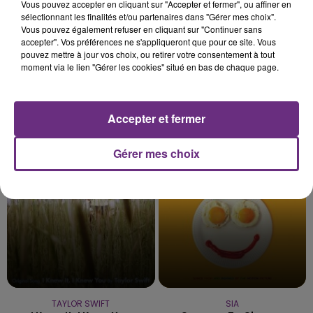
Vous pouvez accepter en cliquant sur "Accepter et fermer", ou affiner en
sélectionnant les finalités et/ou partenaires dans "Gérer mes choix".
Vous pouvez également refuser en cliquant sur "Continuer sans
accepter". Vos préférences ne s'appliqueront que pour ce site. Vous
pouvez mettre à jour vos choix, ou retirer votre consentement à tout
moment via le lien "Gérer les cookies" situé en bas de chaque page.
JEREMY FREROT
TLC
Accepter et fermer
Frerot
No Scrubs
Gérer mes choix
5h06
5h06
5h03
5h03
TAYLOR SWIFT
SIA