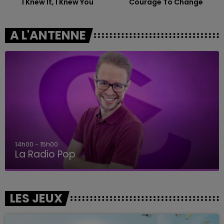
I Knew It, I Knew You
Courage To Change
A L'ANTENNE
14h00 - 15h00
La Radio Pop
LES JEUX