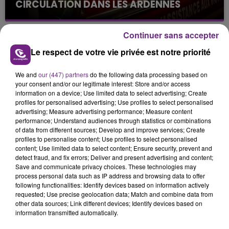
CIRCULATION DANS LES ARDENNES
Un feu de remorque s'est déclaré ce mercredi en
fin de matinée sur l'A34.
Continuer sans accepter
Le respect de votre vie privée est notre priorité
We and
our (447) partners
do the following data processing based on
your consent and/or our legitimate interest: Store and/or access
information on a device; Use limited data to select advertising; Create
profiles for personalised advertising; Use profiles to select personalised
advertising; Measure advertising performance; Measure content
VENEZ FÊTER CE WEEK-END
performance; Understand audiences through statistics or combinations
of data from different sources; Develop and improve services; Create
L'ANNIVERSAIRE DE WOINIC
profiles to personalise content; Use profiles to select personalised
Ce samedi 8 août sera un grand jour :
content; Use limited data to select content; Ensure security, prevent and
l'anniversaire du plus gros sanglier du monde.
detect fraud, and fix errors; Deliver and present advertising and content;
Save and communicate privacy choices. These technologies may
Une fête est donc organisée et vous êtes tous
TITRES DIFFUSÉS
process personal data such as IP address and browsing data to offer
conviés !
following functionalities: Identify devices based on information actively
requested; Use precise geolocation data; Match and combine data from
other data sources; Link different devices; Identify devices based on
5h12
5h12
5h09
5h09
information transmitted automatically.