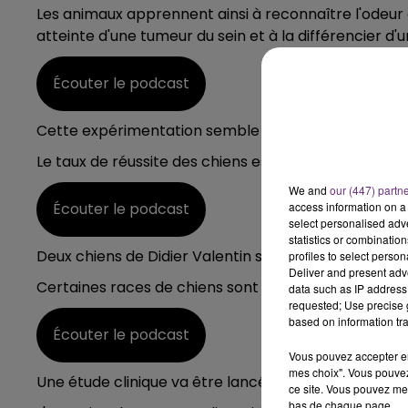
Les animaux apprennent ainsi à reconnaître l'ode
atteinte d'une tumeur du sein et à la différencier d'u
7h00 - 11h00
agne FM
BEST OF
Écouter le podcast
Cette expérimentation semble déjà porter ses fruits
Le taux de réussite des chiens est très impressionna
We and
our (447) partn
Écouter le podcast
access information on a 
select personalised ad
statistics or combinatio
Deux chiens de Didier Valentin sont déjà opérationne
profiles to select person
Deliver and present adv
Certaines races de chiens sont plus susceptibles que
data such as IP address 
requested; Use precise g
based on information tra
Écouter le podcast
Vous pouvez accepter en 
mes choix". Vous pouvez
Une étude clinique va être lancée dans les prochai
ce site. Vous pouvez met
bas de chaque page.