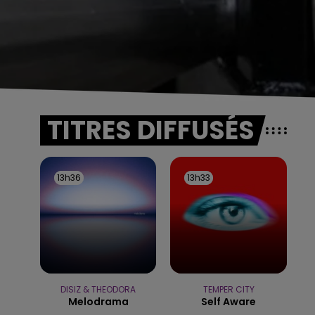
TITRES DIFFUSÉS
13h36
13h36
13h33
13h33
DISIZ & THEODORA
TEMPER CITY
Melodrama
Self Aware