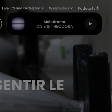
Live :
CHAMPAGNE FM
Webradios
Podcasts
Melodrama
DISIZ & THEODORA
ENTIR LE