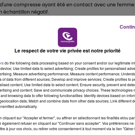
ur d'une compresse ayant été en contact avec une femme
n échantillon négatif.
11h00 - 16h00
Le week-end Champagne FM
Contin
.
Le respect de votre vie privée est notre priorité
nt.
ers
do the following data processing based on your consent and/or our legitimate int
device; Use limited data to select advertising; Create profiles for personalised adver
vertising; Measure advertising performance; Measure content performance; Unders
ns of data from different sources; Develop and improve services; Create profiles to 
ls, Nykios, un berger Malinois et Nougaro un labrador noir
alised content; Use limited data to select content; Ensure security, prevent and detect
ertising and content; Save and communicate privacy choices. These technologies
 d'autres d'être formés à "l'odorologie".
and browsing data to offer following functionalities: Identify devices based on infor
eolocation data; Match and combine data from other data sources; Link different de
nsmitted automatically.
cliquant sur "Accepter et fermer", ou affiner en sélectionnant les finalités et/ou pa
 également refuser en cliquant sur "Continuer sans accepter". Vos préférences ne 
nes semaines avec la participation d'environ 500 femmes
tre à jour vos choix, ou retirer votre consentement à tout moment via le lien "Gérer 