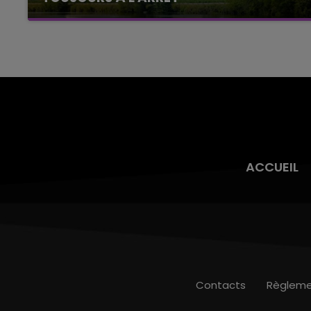
Cela fait déjà une semaine que la centrale
nucléaire ardennaise est à l'arrêt. Une situation
justifiée par la sécheresse intense qui est
toujours présente.
ACCUEIL
Contacts
Règleme