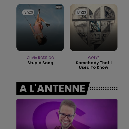
11h00 - 16h00
LE WEEK-END CHAMPAGNE FM
13h26
13h26
13h23
13h23
OLIVIA RODRIGO
GOTYE
Stupid Song
Somebody That I
Used To Know
A L'ANTENNE