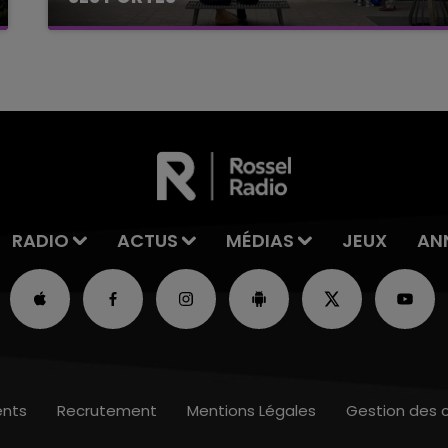
C'était l'une des institutions du centre-ville
rémois. Le magasin JouéClub est contraint de
fermer ses portes.
RADIO
ACTUS
MÉDIAS
JEUX
AN
nts
Recrutement
Mentions Légales
Gestion des 