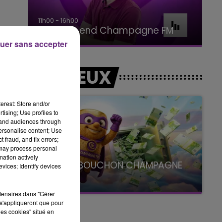
16h00 - 20h00
Le Week-end Champagne FM
uer sans accepter
LES JEUX
erest: Store and/or
tising; Use profiles to
tand audiences through
personalise content; Use
.
 fraud, and fix errors;
 may process personal
mation actively
LE SUPER BOUCHON CHAMPAGNE
vices; Identify devices
FM
avec La Famille Champagne FM, à 8H10
rtenaires dans "Gérer
s'appliqueront que pour
.
les cookies" situé en