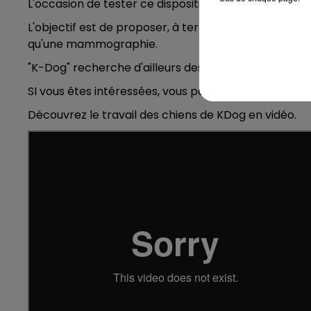
L'occasion de tester ce dispositif dans des conditions
L'objectif est de proposer, à terme, un pré-test, qui 
qu'une mammographie.
"K-Dog" recherche d'ailleurs des volontaires qui a
SI vous êtes intéressées, vous pouvez vous inscrire
Découvrez le travail des chiens de KDog en vidéo.