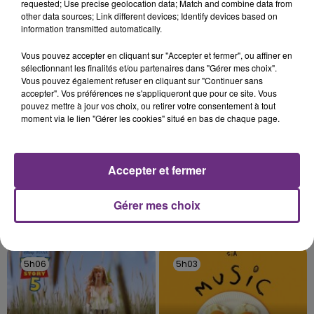
l'anniversaire du plus gros sanglier du monde.
requested; Use precise geolocation data; Match and combine data from
other data sources; Link different devices; Identify devices based on
Une fête est donc organisée et vous êtes tous
TITRES DIFFUSÉS
information transmitted automatically.
conviés !
Vous pouvez accepter en cliquant sur "Accepter et fermer", ou affiner en
sélectionnant les finalités et/ou partenaires dans "Gérer mes choix".
5h12
5h12
5h09
5h09
Vous pouvez également refuser en cliquant sur "Continuer sans
accepter". Vos préférences ne s'appliqueront que pour ce site. Vous
pouvez mettre à jour vos choix, ou retirer votre consentement à tout
moment via le lien "Gérer les cookies" situé en bas de chaque page.
Accepter et fermer
Gérer mes choix
JEREMY FREROT
TLC
Frerot
No Scrubs
5h06
5h06
5h03
5h03