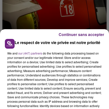
UN FEU DE REMORQUE BLOQUE LA
Continuer sans accepter
CIRCULATION DANS LES ARDENNES
Le respect de votre vie privée est notre priorité
Un feu de remorque s'est déclaré ce mercredi en
fin de matinée sur l'A34.
We and
our (447) partners
do the following data processing based on
your consent and/or our legitimate interest: Store and/or access
information on a device; Use limited data to select advertising; Create
profiles for personalised advertising; Use profiles to select personalised
advertising; Measure advertising performance; Measure content
performance; Understand audiences through statistics or combinations
of data from different sources; Develop and improve services; Create
profiles to personalise content; Use profiles to select personalised
content; Use limited data to select content; Ensure security, prevent and
VENEZ FÊTER CE WEEK-END
detect fraud, and fix errors; Deliver and present advertising and content;
Save and communicate privacy choices. These technologies may
L'ANNIVERSAIRE DE WOINIC
process personal data such as IP address and browsing data to offer
Ce samedi 8 août sera un grand jour :
following functionalities: Identify devices based on information actively