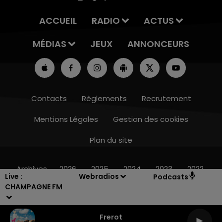
ACCUEIL
RADIO
ACTUS
MÉDIAS
JEUX
ANNONCEURS
Contacts
Règlements
Recrutement
Mentions Légales
Gestion des cookies
Plan du site
14h00 - 15h00
AISSE
LA RADIO POP
Archives
2026
2025
2024
2023
2022
Live :
Webradios
Podcasts
CHAMPAGNE FM
Frerot