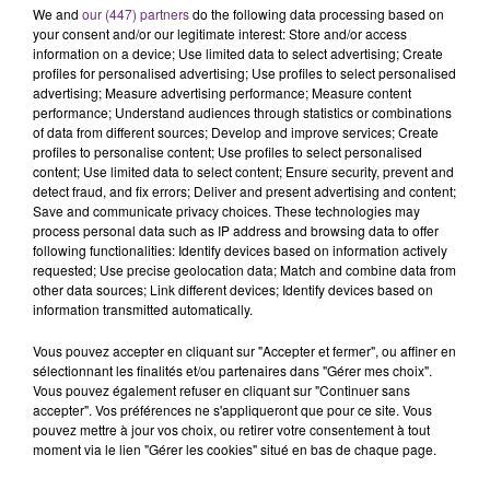
We and
our (447) partners
do the following data processing based on
Cela fait déjà une semaine que la centrale
your consent and/or our legitimate interest: Store and/or access
nucléaire ardennaise est à l'arrêt. Une situation
information on a device; Use limited data to select advertising; Create
justifiée par la sécheresse intense qui est toujours
profiles for personalised advertising; Use profiles to select personalised
TITRES DIFFUSÉS
advertising; Measure advertising performance; Measure content
présente.
performance; Understand audiences through statistics or combinations
of data from different sources; Develop and improve services; Create
profiles to personalise content; Use profiles to select personalised
16h08
16h08
16h05
16h05
content; Use limited data to select content; Ensure security, prevent and
detect fraud, and fix errors; Deliver and present advertising and content;
Save and communicate privacy choices. These technologies may
process personal data such as IP address and browsing data to offer
following functionalities: Identify devices based on information actively
requested; Use precise geolocation data; Match and combine data from
other data sources; Link different devices; Identify devices based on
information transmitted automatically.
Vous pouvez accepter en cliquant sur "Accepter et fermer", ou affiner en
sélectionnant les finalités et/ou partenaires dans "Gérer mes choix".
NAÏKA
ED SHEERAN
Vous pouvez également refuser en cliquant sur "Continuer sans
One Track Mind
Thinking Out Loud
accepter". Vos préférences ne s'appliqueront que pour ce site. Vous
pouvez mettre à jour vos choix, ou retirer votre consentement à tout
moment via le lien "Gérer les cookies" situé en bas de chaque page.
16h02
16h02
15h57
15h57