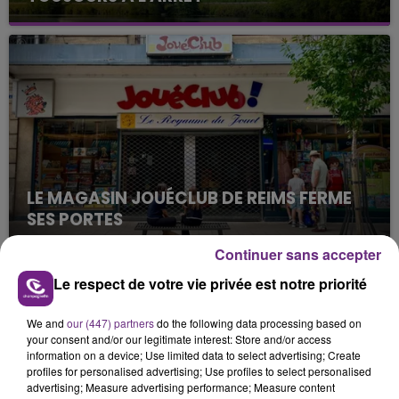
Cela fait déjà une semaine que la centrale
nucléaire ardennaise est à l'arrêt. Une situation
justifiée par la sécheresse intense qui est toujours
présente.
LE MAGASIN JOUÉCLUB DE REIMS FERME
SES PORTES
C'était l'une des institutions du centre-ville
Continuer sans accepter
rémois. Le magasin JouéClub est contraint de
Le respect de votre vie privée est notre priorité
fermer ses portes.
TITRES DIFFUSÉS
We and
our (447) partners
do the following data processing based on
your consent and/or our legitimate interest: Store and/or access
10h58
10h58
10h55
10h55
information on a device; Use limited data to select advertising; Create
profiles for personalised advertising; Use profiles to select personalised
advertising; Measure advertising performance; Measure content