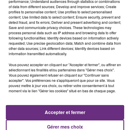
performance; Understand audiences through statistics or combinations
of data from different sources; Develop and improve services; Create
profiles to personalise content; Use profiles to select personalised
content; Use limited data to select content; Ensure security, prevent and
detect fraud, and fix errors; Deliver and present advertising and content;
Save and communicate privacy choices. These technologies may
process personal data such as IP address and browsing data to offer
following functionalities: Identify devices based on information actively
requested; Use precise geolocation data; Match and combine data from
CHRISTOPHE WILLEM
KPOP DEMON HUNTERS
other data sources; Link different devices; Identify devices based on
Systaime
Golden
information transmitted automatically.
10h48
10h48
10h44
10h44
Vous pouvez accepter en cliquant sur "Accepter et fermer", ou affiner en
sélectionnant les finalités et/ou partenaires dans "Gérer mes choix".
Vous pouvez également refuser en cliquant sur "Continuer sans
accepter". Vos préférences ne s'appliqueront que pour ce site. Vous
pouvez mettre à jour vos choix, ou retirer votre consentement à tout
moment via le lien "Gérer les cookies" situé en bas de chaque page.
Accepter et fermer
TRYO
Lukas Graham
Gérer mes choix
La Traversee
7 Years