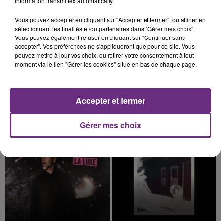
information transmitted automatically.
7h20
7h20
7h17
7h17
Vous pouvez accepter en cliquant sur "Accepter et fermer", ou affiner en
sélectionnant les finalités et/ou partenaires dans "Gérer mes choix".
Vous pouvez également refuser en cliquant sur "Continuer sans
accepter". Vos préférences ne s'appliqueront que pour ce site. Vous
pouvez mettre à jour vos choix, ou retirer votre consentement à tout
moment via le lien "Gérer les cookies" situé en bas de chaque page.
Accepter et fermer
ALEX WARREN
OLIVIA DEAN
Passenger
So Easy (to Fall In Love)
Gérer mes choix
7h13
7h13
7h09
7h09