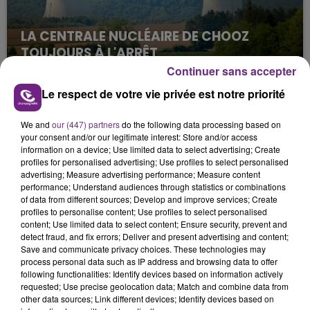
LA CENTRALE NUCLÉAIRE DE CHOOZ
TOUJOURS À L'ARRÊT
Cela fait déjà une semaine que la centrale
Continuer sans accepter
nucléaire ardennaise est à l'arrêt. Une situation
Le respect de votre vie privée est notre priorité
justifiée par la sécheresse intense qui est toujours
présente.
We and
our (447) partners
do the following data processing based on
your consent and/or our legitimate interest: Store and/or access
information on a device; Use limited data to select advertising; Create
profiles for personalised advertising; Use profiles to select personalised
advertising; Measure advertising performance; Measure content
performance; Understand audiences through statistics or combinations
of data from different sources; Develop and improve services; Create
LE MAGASIN JOUÉCLUB DE REIMS FERME
profiles to personalise content; Use profiles to select personalised
SES PORTES
content; Use limited data to select content; Ensure security, prevent and
detect fraud, and fix errors; Deliver and present advertising and content;
C'était l'une des institutions du centre-ville
Save and communicate privacy choices. These technologies may
rémois. Le magasin JouéClub est contraint de
process personal data such as IP address and browsing data to offer
following functionalities: Identify devices based on information actively
fermer ses portes.
TITRES DIFFUSÉS
requested; Use precise geolocation data; Match and combine data from
other data sources; Link different devices; Identify devices based on