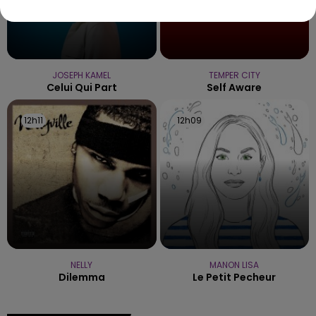
JOSEPH KAMEL
TEMPER CITY
Celui Qui Part
Self Aware
12h11
12h11
12h09
12h09
NELLY
MANON LISA
Dilemma
Le Petit Pecheur