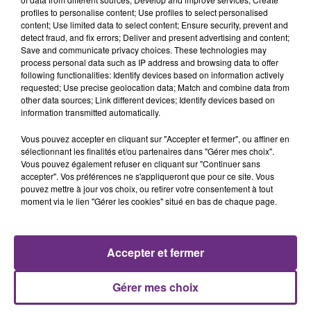
profiles to personalise content; Use profiles to select personalised
justifiée par la sécheresse intense qui est toujours
content; Use limited data to select content; Ensure security, prevent and
présente.
detect fraud, and fix errors; Deliver and present advertising and content;
Save and communicate privacy choices. These technologies may
process personal data such as IP address and browsing data to offer
following functionalities: Identify devices based on information actively
requested; Use precise geolocation data; Match and combine data from
other data sources; Link different devices; Identify devices based on
information transmitted automatically.
LE MAGASIN JOUÉCLUB DE REIMS FERME
SES PORTES
Vous pouvez accepter en cliquant sur "Accepter et fermer", ou affiner en
sélectionnant les finalités et/ou partenaires dans "Gérer mes choix".
C'était l'une des institutions du centre-ville
Vous pouvez également refuser en cliquant sur "Continuer sans
rémois. Le magasin JouéClub est contraint de
accepter". Vos préférences ne s'appliqueront que pour ce site. Vous
fermer ses portes.
pouvez mettre à jour vos choix, ou retirer votre consentement à tout
TITRES DIFFUSÉS
moment via le lien "Gérer les cookies" situé en bas de chaque page.
12h20
12h20
12h17
12h17
Accepter et fermer
Gérer mes choix