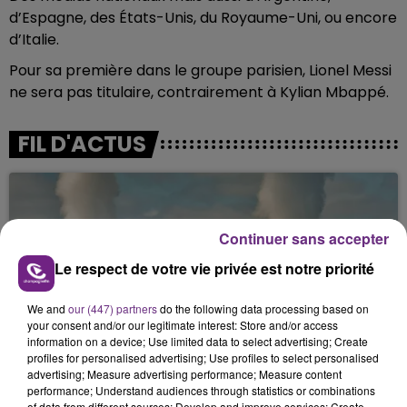
d’Espagne, des États-Unis, du Royaume-Uni, ou encore
d’Italie.
Pour sa première dans le groupe parisien, Lionel Messi
ne sera pas titulaire, contrairement à Kylian Mbappé.
FIL D'ACTUS
Continuer sans accepter
Le respect de votre vie privée est notre priorité
We and
our (447) partners
do the following data processing based on
your consent and/or our legitimate interest: Store and/or access
LA CENTRALE NUCLÉAIRE DE CHOOZ
information on a device; Use limited data to select advertising; Create
TOUJOURS À L'ARRÊT
profiles for personalised advertising; Use profiles to select personalised
advertising; Measure advertising performance; Measure content
Cela fait déjà une semaine que la centrale
performance; Understand audiences through statistics or combinations
nucléaire ardennaise est à l'arrêt. Une situation
of data from different sources; Develop and improve services; Create