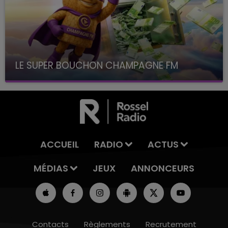
LE SUPER BOUCHON CHAMPAGNE FM
avec La Famille Champagne FM, à 8H10
ACCUEIL
RADIO
ACTUS
MÉDIAS
JEUX
ANNONCEURS
Contacts
Règlements
Recrutement