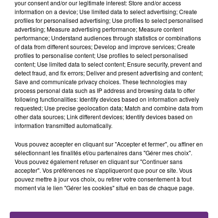
your consent and/or our legitimate interest: Store and/or access
fermer ses portes.
information on a device; Use limited data to select advertising; Create
TITRES DIFFUSÉS
profiles for personalised advertising; Use profiles to select personalised
advertising; Measure advertising performance; Measure content
performance; Understand audiences through statistics or combinations
18h00
18h00
17h57
17h57
of data from different sources; Develop and improve services; Create
profiles to personalise content; Use profiles to select personalised
content; Use limited data to select content; Ensure security, prevent and
detect fraud, and fix errors; Deliver and present advertising and content;
Save and communicate privacy choices. These technologies may
process personal data such as IP address and browsing data to offer
following functionalities: Identify devices based on information actively
requested; Use precise geolocation data; Match and combine data from
other data sources; Link different devices; Identify devices based on
information transmitted automatically.
Vous pouvez accepter en cliquant sur "Accepter et fermer", ou affiner en
TEDDY SWIMS
CHRISTOPHE WILLEM
sélectionnant les finalités et/ou partenaires dans "Gérer mes choix".
Mr Know It All
Systaime
Vous pouvez également refuser en cliquant sur "Continuer sans
accepter". Vos préférences ne s'appliqueront que pour ce site. Vous
17h54
17h54
17h48
17h48
pouvez mettre à jour vos choix, ou retirer votre consentement à tout
moment via le lien "Gérer les cookies" situé en bas de chaque page.