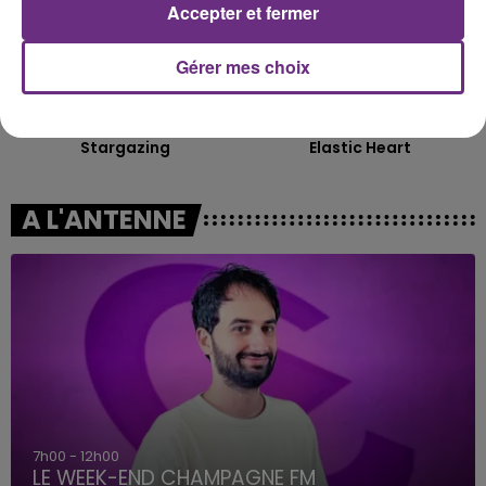
Accepter et fermer
Gérer mes choix
MYLES SMITH
SIA
Stargazing
Elastic Heart
A L'ANTENNE
7h00 - 12h00
LE WEEK-END CHAMPAGNE FM