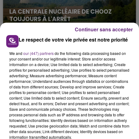
LA CENTRALE NUCLÉAIRE DE CHOOZ
TOUJOURS À L'ARRÊT
Cela fait déjà une semaine que la centrale
Continuer sans accepter
nucléaire ardennaise est à l'arrêt. Une situation
Le respect de votre vie privée est notre priorité
justifiée par la sécheresse intense qui est toujours
présente.
We and
our (447) partners
do the following data processing based on
your consent and/or our legitimate interest: Store and/or access
information on a device; Use limited data to select advertising; Create
profiles for personalised advertising; Use profiles to select personalised
advertising; Measure advertising performance; Measure content
performance; Understand audiences through statistics or combinations
of data from different sources; Develop and improve services; Create
LE MAGASIN JOUÉCLUB DE REIMS FERME
profiles to personalise content; Use profiles to select personalised
SES PORTES
content; Use limited data to select content; Ensure security, prevent and
detect fraud, and fix errors; Deliver and present advertising and content;
C'était l'une des institutions du centre-ville
Save and communicate privacy choices. These technologies may
rémois. Le magasin JouéClub est contraint de
process personal data such as IP address and browsing data to offer
fermer ses portes.
following functionalities: Identify devices based on information actively
TITRES DIFFUSÉS
requested; Use precise geolocation data; Match and combine data from
other data sources; Link different devices; Identify devices based on
information transmitted automatically.