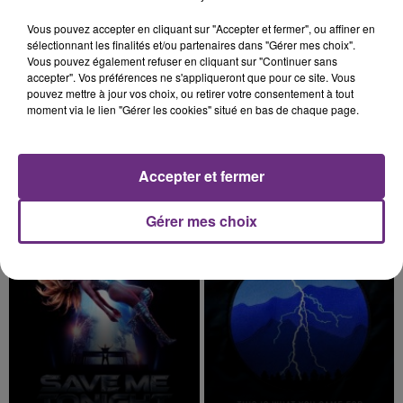
19h42
19h42
19h40
19h40
Vous pouvez accepter en cliquant sur "Accepter et fermer", ou affiner en
sélectionnant les finalités et/ou partenaires dans "Gérer mes choix".
Vous pouvez également refuser en cliquant sur "Continuer sans
accepter". Vos préférences ne s'appliqueront que pour ce site. Vous
pouvez mettre à jour vos choix, ou retirer votre consentement à tout
moment via le lien "Gérer les cookies" situé en bas de chaque page.
Accepter et fermer
ANGELE & JUSTICE
LOREEN
What You Want
Is It Love
Gérer mes choix
19h36
19h36
19h29
19h29