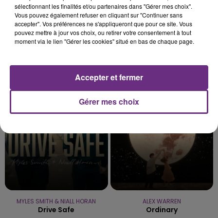
sélectionnant les finalités et/ou partenaires dans "Gérer mes choix".
Vous pouvez également refuser en cliquant sur "Continuer sans
accepter". Vos préférences ne s'appliqueront que pour ce site. Vous
pouvez mettre à jour vos choix, ou retirer votre consentement à tout
moment via le lien "Gérer les cookies" situé en bas de chaque page.
BENSON BOONE
DJ SNAKE FEAT. JUSTIN BIEBER
Accepter et fermer
The Time Of My Life
Let Me Love You
Gérer mes choix
8h40
8h40
8h37
8h37
MYLES SMITH & NIALL HORAN
ALEX WARREN
Drive Safe
Ordinary