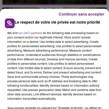
Cela fait déjà une semaine que la centrale
nucléaire ardennaise est à l'arrêt. Une situation
Continuer sans accepter
justifiée par la sécheresse intense qui est toujours
présente.
Le respect de votre vie privée est notre priorité
We and
our (447) partners
do the following data processing based on
your consent and/or our legitimate interest: Store and/or access
information on a device; Use limited data to select advertising; Create
profiles for personalised advertising; Use profiles to select personalised
advertising; Measure advertising performance; Measure content
LE MAGASIN JOUÉCLUB DE REIMS FERME
performance; Understand audiences through statistics or combinations
SES PORTES
of data from different sources; Develop and improve services; Create
C'était l'une des institutions du centre-ville
profiles to personalise content; Use profiles to select personalised
content; Use limited data to select content; Ensure security, prevent and
rémois. Le magasin JouéClub est contraint de
detect fraud, and fix errors; Deliver and present advertising and content;
fermer ses portes.
Save and communicate privacy choices. These technologies may
TITRES DIFFUSÉS
process personal data such as IP address and browsing data to offer
following functionalities: Identify devices based on information actively
requested; Use precise geolocation data; Match and combine data from
other data sources; Link different devices; Identify devices based on
8h47
8h47
8h44
8h44
information transmitted automatically.
Vous pouvez accepter en cliquant sur "Accepter et fermer", ou affiner en