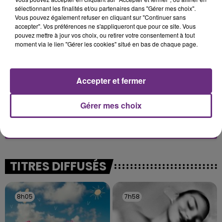
sélectionnant les finalités et/ou partenaires dans "Gérer mes choix".
Un feu de remorque s'est déclaré ce mercredi en
Vous pouvez également refuser en cliquant sur "Continuer sans
fin de matinée sur l'A34.
accepter". Vos préférences ne s'appliqueront que pour ce site. Vous
pouvez mettre à jour vos choix, ou retirer votre consentement à tout
moment via le lien "Gérer les cookies" situé en bas de chaque page.
Accepter et fermer
Gérer mes choix
VENEZ FÊTER CE WEEK-END
L'ANNIVERSAIRE DE WOINIC
Ce samedi 8 août sera un grand jour :
l'anniversaire du plus gros sanglier du monde.
Une fête est donc organisée et vous êtes tous
TITRES DIFFUSÉS
conviés !
8h05
8h05
7h58
7h58