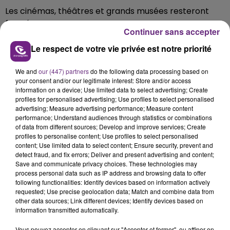
Les cinémas, théâtres et grands musées resteront
fermés.
Continuer sans accepter
--
Le respect de votre vie privée est notre priorité
Les plages restent fermées.
We and
our (447) partners
do the following data processing based on
Il n'y aura pas de cérémonies religieuses avant le 2 juin.
your consent and/or our legitimate interest: Store and/or access
information on a device; Use limited data to select advertising; Create
profiles for personalised advertising; Use profiles to select personalised
FIL D'ACTUS
advertising; Measure advertising performance; Measure content
performance; Understand audiences through statistics or combinations
of data from different sources; Develop and improve services; Create
profiles to personalise content; Use profiles to select personalised
content; Use limited data to select content; Ensure security, prevent and
detect fraud, and fix errors; Deliver and present advertising and content;
Save and communicate privacy choices. These technologies may
process personal data such as IP address and browsing data to offer
following functionalities: Identify devices based on information actively
requested; Use precise geolocation data; Match and combine data from
other data sources; Link different devices; Identify devices based on
information transmitted automatically.
UN FEU DE REMORQUE BLOQUE LA
CIRCULATION DANS LES ARDENNES
Vous pouvez accepter en cliquant sur "Accepter et fermer", ou affiner en