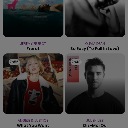
JEREMY FREROT
OLIVIA DEAN
Frerot
So Easy (to Fall In Love)
7h55
7h55
7h48
7h48
ANGELE & JUSTICE
JULIEN LIEB
What You Want
Dis-Moi Ou