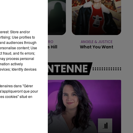
16h00 - 20h00
LE WEEK-END CHAMPAGNE FM
erest: Store and/or
tising; Use profiles to
SIENNA SPIRO
ANGELE & JUSTICE
tand audiences through
Die On This Hill
What You Want
personalise content; Use
 fraud, and fix errors;
 may process personal
mation actively
A L'ANTENNE
vices; Identify devices
rtenaires dans "Gérer
s'appliqueront que pour
les cookies" situé en
11h00 - 16h00
Le week-end Champagne FM