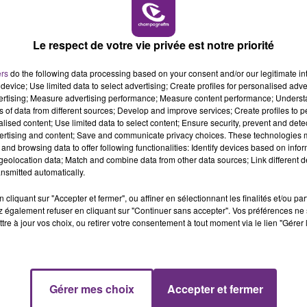
11h00 - 16h00
LE WEEK-END CHAMPAGNE FM
Le respect de votre vie privée est notre priorité
LE MAGASIN JOUÉCLUB DE REIMS FERME
ers
do the following data processing based on your consent and/or our legitimate int
SES PORTES
device; Use limited data to select advertising; Create profiles for personalised adver
C'était l'une des institutions du centre-ville
vertising; Measure advertising performance; Measure content performance; Unders
ns of data from different sources; Develop and improve services; Create profiles to 
rémois. Le magasin JouéClub est contraint de
alised content; Use limited data to select content; Ensure security, prevent and detect
fermer ses portes.
ertising and content; Save and communicate privacy choices. These technologies
and browsing data to offer following functionalities: Identify devices based on infor
eolocation data; Match and combine data from other data sources; Link different de
nsmitted automatically.
cliquant sur "Accepter et fermer", ou affiner en sélectionnant les finalités et/ou pa
 également refuser en cliquant sur "Continuer sans accepter". Vos préférences ne 
tre à jour vos choix, ou retirer votre consentement à tout moment via le lien "Gérer 
7h00 - 11h00
Gérer mes choix
Accepter et fermer
FM
BEST OF