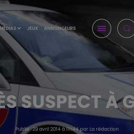
MÉDIAS
JEUX
ANNONCEURS
ÈS SUSPECT À G
Publié : 29 avril 2014 à 11h44 par La rédaction