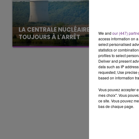
7h00 - 11h00
BEST OF
LA CENTRALE NUCLÉAIRE DE CHOOZ
We and
our (447) partn
TOUJOURS À L'ARRÊT
access information on a 
Cela fait déjà une semaine que la centrale
select personalised ad
statistics or combinatio
nucléaire ardennaise est à l'arrêt. Une situation
profiles to select person
justifiée par la sécheresse intense qui est
Deliver and present adv
toujours présente.
data such as IP address 
requested; Use precise g
based on information tra
Vous pouvez accepter en 
mes choix". Vous pouvez
ce site. Vous pouvez met
bas de chaque page.
16h00 - 20h00
agne FM
Le Week-end Champagne 