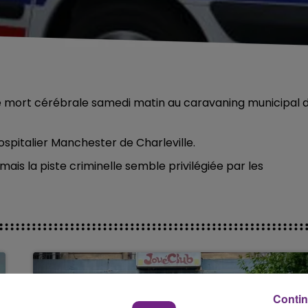
e mort cérébrale samedi matin au caravaning municipal 
ospitalier Manchester de Charleville.
is la piste criminelle semble privilégiée par les
Contin