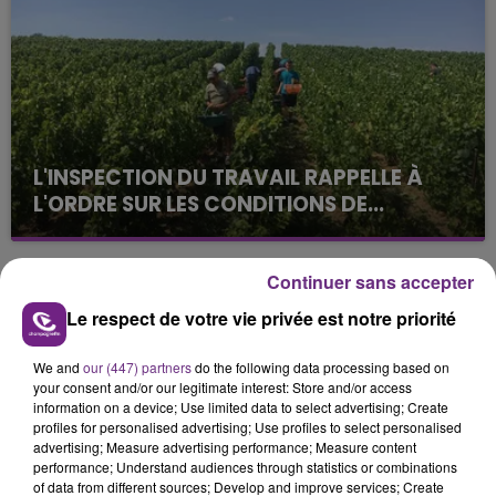
jamais vu !
L'INSPECTION DU TRAVAIL RAPPELLE À
L'ORDRE SUR LES CONDITIONS DE...
Alors que les dates de début des vendange 2026
s'est avéré être plus précoce que prévu,
Continuer sans accepter
l'inspection du Travail en profite pour rappeler
TITRES DIFFUSÉS
les conditions de...
Le respect de votre vie privée est notre priorité
We and
our (447) partners
do the following data processing based on
4h49
4h49
4h45
4h45
your consent and/or our legitimate interest: Store and/or access
information on a device; Use limited data to select advertising; Create
profiles for personalised advertising; Use profiles to select personalised
advertising; Measure advertising performance; Measure content
performance; Understand audiences through statistics or combinations
of data from different sources; Develop and improve services; Create