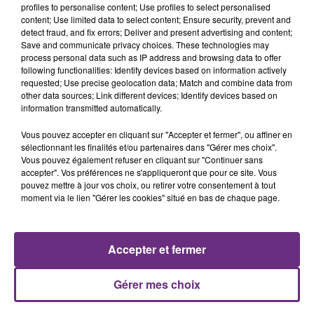
profiles to personalise content; Use profiles to select personalised
content; Use limited data to select content; Ensure security, prevent and
detect fraud, and fix errors; Deliver and present advertising and content;
Save and communicate privacy choices. These technologies may
process personal data such as IP address and browsing data to offer
METALLICA
OLIVIA RODRIGO
following functionalities: Identify devices based on information actively
Nothing Else Matters.
Stupid Song
requested; Use precise geolocation data; Match and combine data from
other data sources; Link different devices; Identify devices based on
information transmitted automatically.
4h42
4h42
4h39
4h39
Vous pouvez accepter en cliquant sur "Accepter et fermer", ou affiner en
sélectionnant les finalités et/ou partenaires dans "Gérer mes choix".
Vous pouvez également refuser en cliquant sur "Continuer sans
accepter". Vos préférences ne s'appliqueront que pour ce site. Vous
pouvez mettre à jour vos choix, ou retirer votre consentement à tout
moment via le lien "Gérer les cookies" situé en bas de chaque page.
Accepter et fermer
ZAHO & MC SOLAAR
MARINA KAYE
Comme Caroline
Homeless
Gérer mes choix
A L'ANTENNE