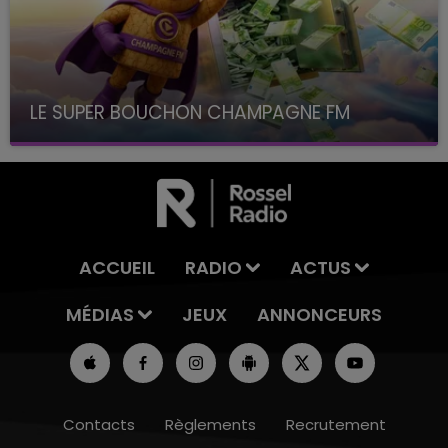
LE SUPER BOUCHON CHAMPAGNE FM
avec La Famille Champagne FM, à 8H10
ACCUEIL
RADIO
ACTUS
MÉDIAS
JEUX
ANNONCEURS
Contacts
Règlements
Recrutement