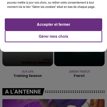
pouvez mettre à jour vos choix, ou retirer votre consentement à tout
moment via le lien "Gérer les cookies" situé en bas de chaque page.
SHAKIRA FEAT. ALEJANDRO SANZ
TAYLOR SWIFT
La Tortura
I Knew It, I Knew You
17h16
17h16
17h10
17h10
Accepter et fermer
Gérer mes choix
DUA LIPA
JEREMY FREROT
Training Season
Frerot
A L'ANTENNE