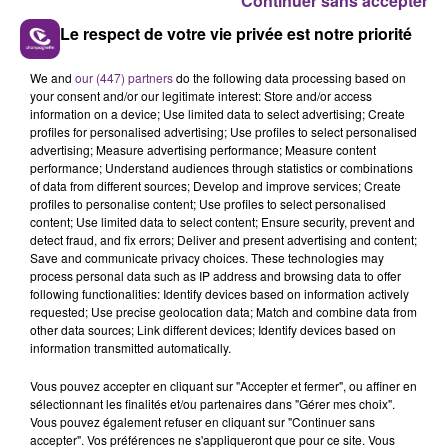
Continuer sans accepter
Le respect de votre vie privée est notre priorité
We and
our (447) partners
do the following data processing based on
LA CENTRALE NUCLÉAIRE DE CHOOZ
your consent and/or our legitimate interest: Store and/or access
information on a device; Use limited data to select advertising; Create
TOUJOURS À L'ARRÊT
profiles for personalised advertising; Use profiles to select personalised
Cela fait déjà une semaine que la centrale
advertising; Measure advertising performance; Measure content
performance; Understand audiences through statistics or combinations
nucléaire ardennaise est à l'arrêt. Une situation
of data from different sources; Develop and improve services; Create
justifiée par la sécheresse intense qui est toujours
profiles to personalise content; Use profiles to select personalised
TITRES DIFFUSÉS
présente.
content; Use limited data to select content; Ensure security, prevent and
detect fraud, and fix errors; Deliver and present advertising and content;
Save and communicate privacy choices. These technologies may
17h22
17h22
17h19
17h19
process personal data such as IP address and browsing data to offer
following functionalities: Identify devices based on information actively
requested; Use precise geolocation data; Match and combine data from
other data sources; Link different devices; Identify devices based on
information transmitted automatically.
Vous pouvez accepter en cliquant sur "Accepter et fermer", ou affiner en
sélectionnant les finalités et/ou partenaires dans "Gérer mes choix".
Vous pouvez également refuser en cliquant sur "Continuer sans
accepter". Vos préférences ne s'appliqueront que pour ce site. Vous