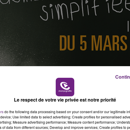
10h00 - 14h00
LE TICKET DE CAISSE
Contin
Le respect de votre vie privée est notre priorité
ers
do the following data processing based on your consent and/or our legitimate int
device; Use limited data to select advertising; Create profiles for personalised adver
ms.
vertising; Measure advertising performance; Measure content performance; Unders
ns of data from different sources; Develop and improve services; Create profiles to 