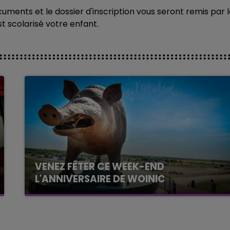
cuments et le dossier d'inscription vous seront remis par 
st scolarisé votre enfant.
VENEZ FÊTER CE WEEK-END
L'ANNIVERSAIRE DE WOINIC
Ce samedi 8 août sera un grand jour :
l'anniversaire du plus gros sanglier du monde.
Une fête est donc organisée et vous êtes tous
conviés !