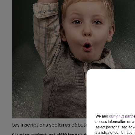
6h00 - 10h00
LA FAMILLE
We and
our (447) partn
access information on a 
Les inscriptions scolaires débutent aujourd’hui à Rei
select personalised ad
statistics or combinatio