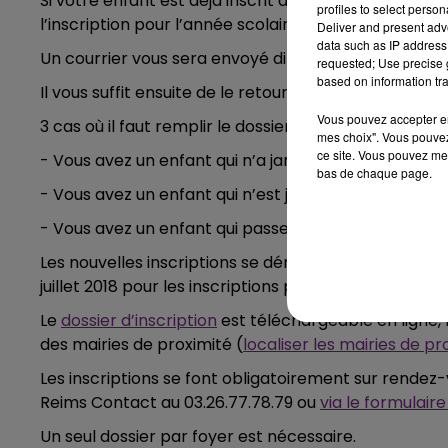
Si votre enfant est déjà inscrit à une école publique 
profiles to select person
l’inscription pour l’année scolaire 2018-2019 se fai
Deliver and present adv
10h00 - 14h00
data such as IP address 
Un courrier vous sera envoyé directement à votre d
LE TICKET DE CAISSE
requested; Use precise g
based on information tra
Il vous suffit ensuite de le retourner au 21 rue du Tem
Vous pouvez accepter en 
3 cas où il faut remplir le dossier d’inscription :
mes choix". Vous pouvez
ce site. Vous pouvez met
- Vous avez un enfant qui n’a jamais fréquenté une 
bas de chaque page.
- Vous avez un enfant qui n’est jamais allé à la resta
- Vous avez un enfant qui passe de la maternelle au
Les nouvelles inscriptions se déroulent du 5 mars au 
juillet 2018 pour les inscriptions périscolaires et re
Le
dossier d’inscription
est téléchargeable en ligne,
des mairies de proximité (
localiser les mairies de pr
Les inscriptions se font obligatoirement sur rendez
Reims Contact au 03.26.77.78.79 ou
via le formulaire
Un seul dossier par foyer est nécessaire.