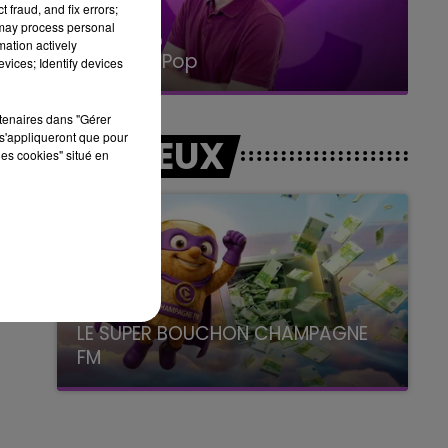
,
 fraud, and fix errors;
 may process personal
15h00 - 19h00
mation actively
Le Club Champagne FM
vices; Identify devices
rtenaires dans "Gérer
s'appliqueront que pour
LES JEUX
les cookies" situé en
 6
LE SUPER BOUCHON CHAMPAGNE
FM
avec La Famille Champagne FM, à 8H10