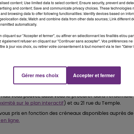
de la ville, au périscolaire ou à la restauration cette année
alised content; Use limited data to select content; Ensure security, prevent and detect
t automatiquement.
ertising and content; Save and communicate privacy choices. These technologies
14h00 - 15h00
and browsing data to offer following functionalities: Identify devices based on infor
omicile.
La Radio Pop
eolocation data; Match and combine data from other data sources; Link different de
nsmitted automatically.
ple avant le vendredi 6 juillet à 17h dernier délai.
cliquant sur "Accepter et fermer", ou affiner en sélectionnant les finalités et/ou pa
 également refuser en cliquant sur "Continuer sans accepter". Vos préférences ne 
tre à jour vos choix, ou retirer votre consentement à tout moment via le lien "Gérer 
école publique de Reims ;
uration scolaire ou au périscolaire sur Reims ;
 cours préparatoire (CP).
Gérer mes choix
Accepter et fermer
31 mai 2018 pour les inscriptions scolaires et du 5 mars au
stauration scolaire uniquement.
 mais vous pouvez aussi vous le procurer dans l’ensemble
oximité sur le plan interactif
) et au 21 rue du Temple.
-vous pris en fonction des créneaux disponibles auprès de
 en ligne.