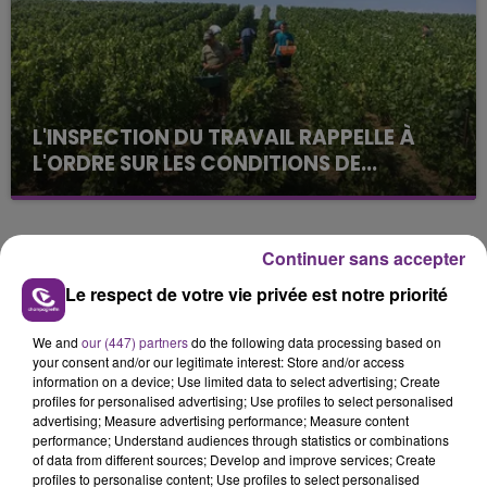
L'INSPECTION DU TRAVAIL RAPPELLE À
L'ORDRE SUR LES CONDITIONS DE...
Alors que les dates de début des vendange 2026
s'est avéré être plus précoce que prévu,
l'inspection du Travail en profite pour rappeler
TITRES DIFFUSÉS
Continuer sans accepter
les conditions de...
Le respect de votre vie privée est notre priorité
8h51
8h51
8h47
8h47
We and
our (447) partners
do the following data processing based on
your consent and/or our legitimate interest: Store and/or access
information on a device; Use limited data to select advertising; Create
profiles for personalised advertising; Use profiles to select personalised
advertising; Measure advertising performance; Measure content
performance; Understand audiences through statistics or combinations
of data from different sources; Develop and improve services; Create
profiles to personalise content; Use profiles to select personalised