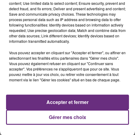
content; Use limited data to select content; Ensure security, prevent and
detect fraud, and fix errors; Deliver and present advertising and content;
Save and communicate privacy choices. These technologies may
TEDDY SWIMS
SAM SMITH
process personal data such as IP address and browsing data to offer
Mr Know It All
Stay With Me
following functionalities: Identify devices based on information actively
requested; Use precise geolocation data; Match and combine data from
other data sources; Link different devices; Identify devices based on
8h43
8h43
8h35
8h35
information transmitted automatically.
Vous pouvez accepter en cliquant sur "Accepter et fermer", ou affiner en
sélectionnant les finalités et/ou partenaires dans "Gérer mes choix".
Vous pouvez également refuser en cliquant sur "Continuer sans
accepter". Vos préférences ne s'appliqueront que pour ce site. Vous
pouvez mettre à jour vos choix, ou retirer votre consentement à tout
moment via le lien "Gérer les cookies" situé en bas de chaque page.
ANGELE & JUSTICE
NAÏKA
Accepter et fermer
What You Want
One Track Mind
Gérer mes choix
A L'ANTENNE