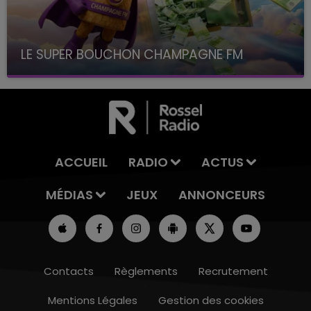
LE SUPER BOUCHON CHAMPAGNE FM
avec La Famille Champagne FM, à 8H10
ACCUEIL
RADIO
ACTUS
MÉDIAS
JEUX
ANNONCEURS
Contacts
Règlements
Recrutement
Mentions Légales
Gestion des cookies