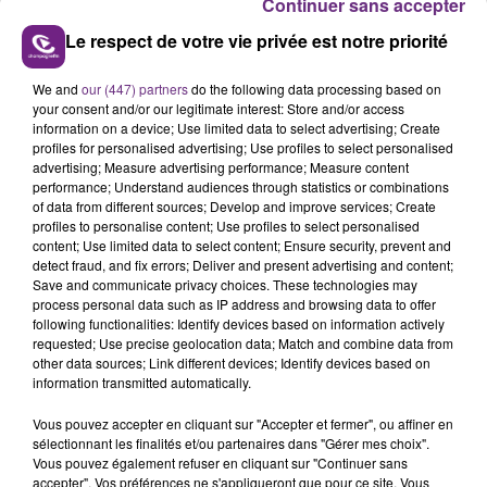
Continuer sans accepter
Le respect de votre vie privée est notre priorité
We and
our (447) partners
do the following data processing based on
your consent and/or our legitimate interest: Store and/or access
LE MAGASIN JOUÉCLUB DE REIMS FERME
information on a device; Use limited data to select advertising; Create
SES PORTES
profiles for personalised advertising; Use profiles to select personalised
advertising; Measure advertising performance; Measure content
C'était l'une des institutions du centre-ville
performance; Understand audiences through statistics or combinations
rémois. Le magasin JouéClub est contraint de
of data from different sources; Develop and improve services; Create
fermer ses portes.
profiles to personalise content; Use profiles to select personalised
TITRES DIFFUSÉS
content; Use limited data to select content; Ensure security, prevent and
detect fraud, and fix errors; Deliver and present advertising and content;
Save and communicate privacy choices. These technologies may
process personal data such as IP address and browsing data to offer
15h48
15h48
15h44
15h44
following functionalities: Identify devices based on information actively
requested; Use precise geolocation data; Match and combine data from
other data sources; Link different devices; Identify devices based on
information transmitted automatically.
Vous pouvez accepter en cliquant sur "Accepter et fermer", ou affiner en
sélectionnant les finalités et/ou partenaires dans "Gérer mes choix".
Vous pouvez également refuser en cliquant sur "Continuer sans
accepter". Vos préférences ne s'appliqueront que pour ce site. Vous