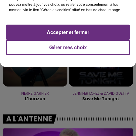
pouvez mettre à jour vos choix, ou retirer votre consentement à tout
moment via le lien "Gérer les cookies" situé en bas de chaque page.
LINKIN PARK
MYLES SMITH & NIALL HORAN
In The End
Drive Safe
15h42
15h42
Accepter et fermer
15h38
15h38
Gérer mes choix
PIERRE GARNIER
JENNIFER LOPEZ & DAVID GUETTA
L'horizon
Save Me Tonight
A L'ANTENNE