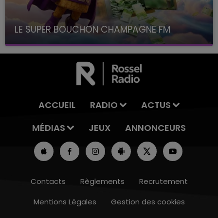
LE SUPER BOUCHON CHAMPAGNE FM
avec La Famille Champagne FM, à 8H10
ACCUEIL
RADIO
ACTUS
MÉDIAS
JEUX
ANNONCEURS
Contacts
Règlements
Recrutement
Mentions Légales
Gestion des cookies