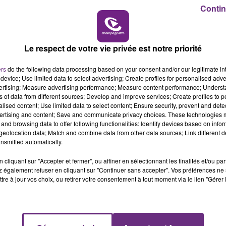
11h00 - 16h00
Contin
LE WEEK-END CHAMPAGNE FM
rcredi en fin d’après-midi.
Le respect de votre vie privée est notre priorité
ers
do the following data processing based on your consent and/or our legitimate int
device; Use limited data to select advertising; Create profiles for personalised adver
vertising; Measure advertising performance; Measure content performance; Unders
ns of data from different sources; Develop and improve services; Create profiles to 
alised content; Use limited data to select content; Ensure security, prevent and detect
ertising and content; Save and communicate privacy choices. These technologies
and browsing data to offer following functionalities: Identify devices based on infor
eolocation data; Match and combine data from other data sources; Link different de
nsmitted automatically.
cliquant sur "Accepter et fermer", ou affiner en sélectionnant les finalités et/ou pa
LE MAGASIN JOUÉCLUB DE REIMS FERME
 également refuser en cliquant sur "Continuer sans accepter". Vos préférences ne 
SES PORTES
tre à jour vos choix, ou retirer votre consentement à tout moment via le lien "Gérer 
C'était l'une des institutions du centre-ville
rémois. Le magasin JouéClub est contraint de
fermer ses portes.