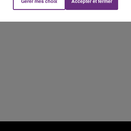
Gérer mes choix
Accepter et fermer
7h00 - 11h00
FM
BEST OF