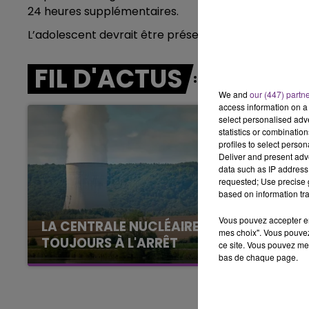
7h00 - 11h00
24 heures supplémentaires.
BEST OF
L’adolescent devrait être présenté au parquet ce me
FIL D'ACTUS
We and
our (447) partn
access information on a 
select personalised ad
statistics or combinatio
profiles to select person
Deliver and present adv
data such as IP address 
requested; Use precise g
based on information tra
Vous pouvez accepter en 
LA CENTRALE NUCLÉAIRE DE CHOOZ
mes choix". Vous pouvez
TOUJOURS À L'ARRÊT
ce site. Vous pouvez met
bas de chaque page.
Cela fait déjà une semaine que la centrale
nucléaire ardennaise est à l'arrêt. Une situation
justifiée par la sécheresse intense qui est