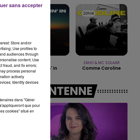
16h00 - 20h00
uer sans accepter
LE WEEK-END CHAMPAGNE FM
20h17
20h17
20h14
20h14
erest: Store and/or
tising; Use profiles to
tand audiences through
personalise content; Use
CYRIL
ZAHO & MC SOLAAR
 fraud, and fix errors;
Stumblin' In
Comme Caroline
 may process personal
mation actively
vices; Identify devices
A L'ANTENNE
rtenaires dans "Gérer
s'appliqueront que pour
les cookies" situé en