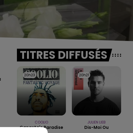
TITRES DIFFUSÉS
20h23
20h23
20h21
20h21
a
COOLIO
JULIEN LIEB
Gangsta's Paradise
Dis-Moi Ou
ur