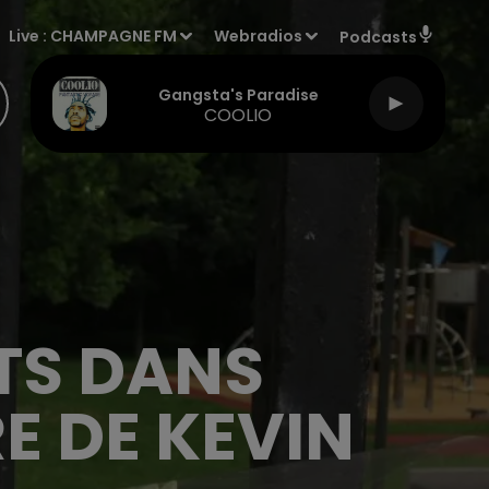
Live :
CHAMPAGNE FM
Webradios
Podcasts
Gangsta's Paradise
COOLIO
TS DANS
E DE KEVIN