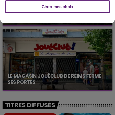
Gérer mes choix
LA CENTRALE NUCLÉAIRE DE CHOOZ
TOUJOURS À L'ARRÊT
Cela fait déjà une semaine que la centrale
nucléaire ardennaise est à l'arrêt. Une situation
justifiée par la sécheresse intense qui est toujours
présente.
LE MAGASIN JOUÉCLUB DE REIMS FERME
SES PORTES
C'était l'une des institutions du centre-ville
rémois. Le magasin JouéClub est contraint de
fermer ses portes.
TITRES DIFFUSÉS