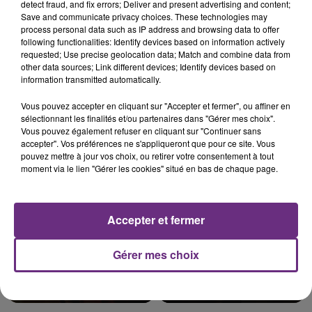
detect fraud, and fix errors; Deliver and present advertising and content;
Save and communicate privacy choices. These technologies may
process personal data such as IP address and browsing data to offer
following functionalities: Identify devices based on information actively
LE MAGASIN JOUÉCLUB DE REIMS FERME
requested; Use precise geolocation data; Match and combine data from
other data sources; Link different devices; Identify devices based on
SES PORTES
information transmitted automatically.
C'était l'une des institutions du centre-ville
rémois. Le magasin JouéClub est contraint de
Vous pouvez accepter en cliquant sur "Accepter et fermer", ou affiner en
sélectionnant les finalités et/ou partenaires dans "Gérer mes choix".
fermer ses portes.
TITRES DIFFUSÉS
Vous pouvez également refuser en cliquant sur "Continuer sans
accepter". Vos préférences ne s'appliqueront que pour ce site. Vous
pouvez mettre à jour vos choix, ou retirer votre consentement à tout
moment via le lien "Gérer les cookies" situé en bas de chaque page.
8h30
8h30
8h27
8h27
Accepter et fermer
Gérer mes choix