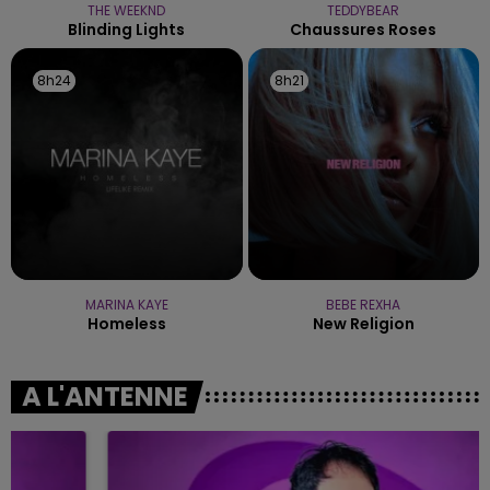
THE WEEKND
TEDDYBEAR
Blinding Lights
Chaussures Roses
8h24
8h24
8h21
8h21
MARINA KAYE
BEBE REXHA
Homeless
New Religion
A L'ANTENNE