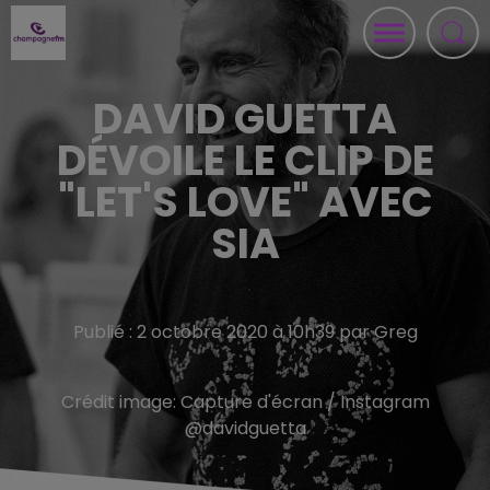
DAVID GUETTA
DÉVOILE LE CLIP DE
"LET'S LOVE" AVEC
SIA
Publié : 2 octobre 2020 à 10h39 par Greg
Crédit image:
Capture d'écran / Instagram
@davidguetta