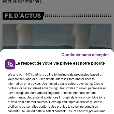
écouté sur internet.
FIL D'ACTUS
Continuer sans accepter
Le respect de votre vie privée est notre priorité
LA CENTRALE NUCLÉAIRE DE CHOOZ
We and
our (447) partners
do the following data processing based on
TOUJOURS À L'ARRÊT
your consent and/or our legitimate interest: Store and/or access
Cela fait déjà une semaine que la centrale
information on a device; Use limited data to select advertising; Create
profiles for personalised advertising; Use profiles to select personalised
nucléaire ardennaise est à l'arrêt. Une situation
advertising; Measure advertising performance; Measure content
justifiée par la sécheresse intense qui est toujours
performance; Understand audiences through statistics or combinations
présente.
of data from different sources; Develop and improve services; Create
profiles to personalise content; Use profiles to select personalised
content; Use limited data to select content; Ensure security, prevent and