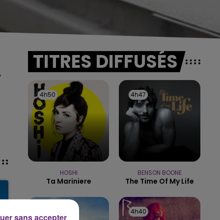
TITRES DIFFUSÉS
,
4h50
4h50
4h47
4h47
HOSHI
BENSON BOONE
Ta Mariniere
The Time Of My Life
4h44
4h44
4h40
4h40
uer sans accepter