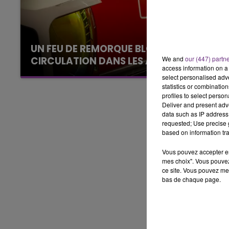
LE BEST OF DE LA FAMILLE
CHAMPAGNE FM
UN FEU DE REMORQUE BLOQUE LA
We and
our (447) partn
CIRCULATION DANS LES ARDENNES
access information on a 
Un feu de remorque s'est déclaré ce mercredi
select personalised ad
en fin de matinée sur l'A34.
statistics or combinatio
profiles to select person
Deliver and present adv
data such as IP address 
requested; Use precise g
based on information tra
Vous pouvez accepter en 
mes choix". Vous pouvez
ce site. Vous pouvez met
bas de chaque page.
LE
6h00 - 10h00