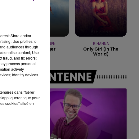
10h00 - 14h00
LE TICKET DE CAISSE
erest: Store and/or
tising; Use profiles to
ALEX WARREN
RIHANNA
tand audiences through
Passenger
Only Girl (in The
personalise content; Use
World)
 fraud, and fix errors;
 may process personal
mation actively
A L'ANTENNE
vices; Identify devices
rtenaires dans "Gérer
s'appliqueront que pour
les cookies" situé en
14h00 - 15h00