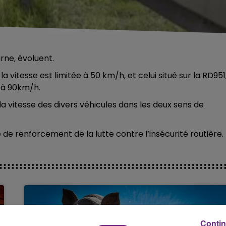
rne, évoluent.
a vitesse est limitée à 50 km/h, et celui situé sur la RD951
e à 90km/h.
la vitesse des divers véhicules dans les deux sens de
re de renforcement de la lutte contre l’insécurité routière.
Contin