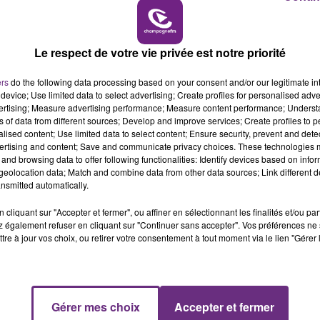
6h00 - 10h00
LA FAMILLE
Le respect de votre vie privée est notre priorité
VENEZ FÊTER CE WEEK-END
ers
do the following data processing based on your consent and/or our legitimate int
L'ANNIVERSAIRE DE WOINIC
device; Use limited data to select advertising; Create profiles for personalised adver
Ce samedi 8 août sera un grand jour :
vertising; Measure advertising performance; Measure content performance; Unders
l'anniversaire du plus gros sanglier du monde.
ns of data from different sources; Develop and improve services; Create profiles to 
alised content; Use limited data to select content; Ensure security, prevent and detect
Une fête est donc organisée et vous êtes tous
ertising and content; Save and communicate privacy choices. These technologies
conviés !
and browsing data to offer following functionalities: Identify devices based on infor
eolocation data; Match and combine data from other data sources; Link different de
nsmitted automatically.
cliquant sur "Accepter et fermer", ou affiner en sélectionnant les finalités et/ou pa
 également refuser en cliquant sur "Continuer sans accepter". Vos préférences ne 
tre à jour vos choix, ou retirer votre consentement à tout moment via le lien "Gérer 
Gérer mes choix
Accepter et fermer
10h00 - 14h00