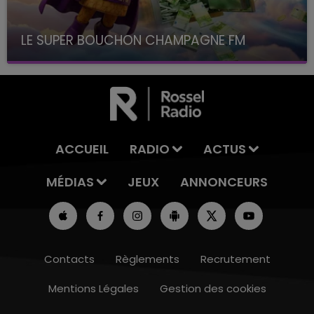
LE SUPER BOUCHON CHAMPAGNE FM
avec La Famille Champagne FM, à 8H10
ACCUEIL
RADIO
ACTUS
MÉDIAS
JEUX
ANNONCEURS
Contacts
Règlements
Recrutement
Mentions Légales
Gestion des cookies