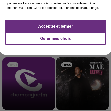
pouvez mettre à jour vos choix, ou retirer votre consentement à tout
moment via le lien "Gérer les cookies" situé en bas de chaque page.
LE MAGASIN JOUÉCLUB DE REIMS FERME
Accepter et fermer
SES PORTES
C'était l'une des institutions du centre-ville
Gérer mes choix
rémois. Le magasin JouéClub est contraint de
fermer ses portes.
TITRES DIFFUSÉS
14h04
14h04
14h00
14h00