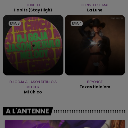
TOVE LO
CHRISTOPHE MAE
Habits (stay High)
La Lune
13h58
13h58
13h54
13h54
DJ GOJA & JASON DERULO &
BEYONCE
Texas Hold'em
MELODY
Mi Chico
A L'ANTENNE