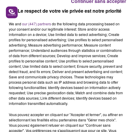
Continuer sans accepter
Le respect de votre vie privée est notre priorité
FIL D'ACTUS
We and
our (447) partners
do the following data processing based on
your consent and/or our legitimate interest: Store and/or access
information on a device; Use limited data to select advertising; Create
profiles for personalised advertising; Use profiles to select personalised
advertising; Measure advertising performance; Measure content
performance; Understand audiences through statistics or combinations
of data from different sources; Develop and improve services; Create
profiles to personalise content; Use profiles to select personalised
content; Use limited data to select content; Ensure security, prevent and
detect fraud, and fix errors; Deliver and present advertising and content;
Save and communicate privacy choices. These technologies may
process personal data such as IP address and browsing data to offer
LA CENTRALE NUCLÉAIRE DE CHOOZ
following functionalities: Identify devices based on information actively
TOUJOURS À L'ARRÊT
requested; Use precise geolocation data; Match and combine data from
Cela fait déjà une semaine que la centrale
other data sources; Link different devices; Identify devices based on
information transmitted automatically.
nucléaire ardennaise est à l'arrêt. Une situation
justifiée par la sécheresse intense qui est toujours
Vous pouvez accepter en cliquant sur "Accepter et fermer", ou affiner en
présente.
sélectionnant les finalités et/ou partenaires dans "Gérer mes choix".
Vous pouvez également refuser en cliquant sur "Continuer sans
accepter". Vos préférences ne s'appliqueront que pour ce site. Vous