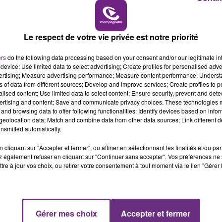
és 80.000 euros.
19h00 - 19h15
LA POP MACHINE - CHAMPAGNE FM
ls font un prime supplémentaire, ils gagnent 1.500 euros
ar l'humoriste Titoff qui était dans le programme de TF1
Le respect de votre vie privée est notre priorité
us
".
chent 15.000 euros de plus par semaine de présence
ers
do the following data processing based on your consent and/or our legitimate int
device; Use limited data to select advertising; Create profiles for personalised adver
vertising; Measure advertising performance; Measure content performance; Unders
ns of data from different sources; Develop and improve services; Create profiles to 
alised content; Use limited data to select content; Ensure security, prevent and detect
ertising and content; Save and communicate privacy choices. These technologies
and browsing data to offer following functionalities: Identify devices based on infor
eolocation data; Match and combine data from other data sources; Link different de
nsmitted automatically.
cliquant sur "Accepter et fermer", ou affiner en sélectionnant les finalités et/ou pa
 également refuser en cliquant sur "Continuer sans accepter". Vos préférences ne 
tre à jour vos choix, ou retirer votre consentement à tout moment via le lien "Gérer 
LE MAGASIN JOUÉCLUB DE REIMS FERME
Gérer mes choix
Accepter et fermer
19h15 - 20h00
SES PORTES