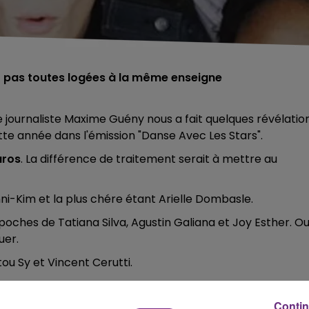
t pas toutes logées à la même enseigne
le journaliste Maxime Guény nous a fait quelques révélatio
tte année dans l'émission "Danse Avec Les Stars".
uros
. La différence de traitement serait à mettre au
i-Kim et la plus chére étant Arielle Dombasle.
poches de Tatiana Silva, Agustin Galiana et Joy Esther. Oui
uer.
u Sy et Vincent Cerutti.
Contin