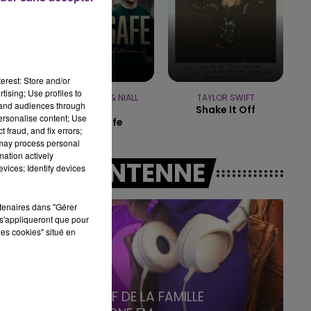
19h15 - 20h00
LA RADIO POP
erest: Store and/or
tising; Use profiles to
MYLES SMITH & NIALL
TAYLOR SWIFT
tand audiences through
Shake It Off
HORAN
personalise content; Use
Drive Safe
 fraud, and fix errors;
 may process personal
mation actively
A L'ANTENNE
vices; Identify devices
rtenaires dans "Gérer
s'appliqueront que pour
les cookies" situé en
5h00 - 6h00
LE BEST OF DE LA FAMILLE