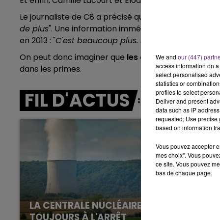
Et enfin, Camille Lacourt et Elodie Gossuin sont pay
15h00 - 19h00
LE CLUB CHAMPAGNE FM
Le journaliste de C8 a précisé qu'à "
chaque fois qu'i
de plus
". Une information immédiatement corrigée p
en 2013 : "
C'est beaucoup plus. Moi c'était 10 fois pl
On peut donc imaginer que
les danseurs stars tou
We and
our (447) partn
access information on a 
dans les primes.
select personalised ad
statistics or combinatio
FIL D'ACTUS
profiles to select person
Deliver and present adv
data such as IP address 
requested; Use precise g
based on information tra
Vous pouvez accepter en 
mes choix". Vous pouvez
ce site. Vous pouvez met
bas de chaque page.
LA CENTRALE NUCLÉAIRE DE CHOOZ
19h00 - 19h15
TOUJOURS À L'ARRÊT