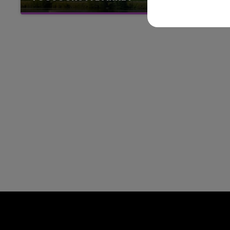
FM
LA POP MACHINE - CHAMPAG
Cela fait déjà une semaine que la centrale
nucléaire ardennaise est à l'arrêt. Une situation
justifiée par la sécheresse intense qui est
toujours présente.