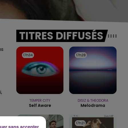
TITRES DIFFUSÉS
ns
17h34
17h34
17h28
17h28
,
TEMPER CITY
DISIZ & THEODORA
Self Aware
Melodrama
17h25
17h25
17h21
17h21
uer sans accepter