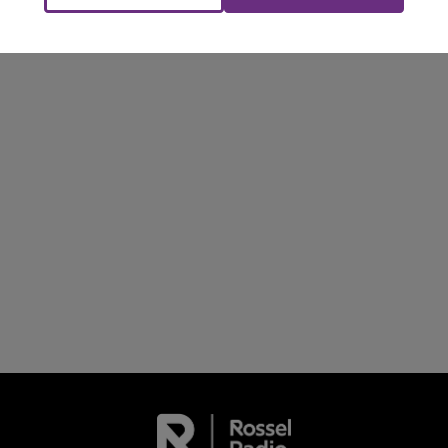
NE FM
LA RADIO POP
C'était l'une des institutions du centre-ville
rémois. Le magasin JouéClub est contraint de
fermer ses portes.