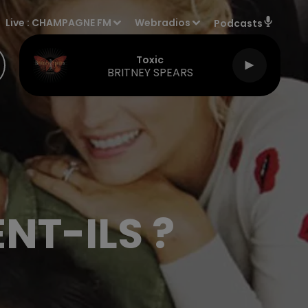
Live :
CHAMPAGNE FM
Webradios
Podcasts
Toxic
BRITNEY SPEARS
NT-ILS ?