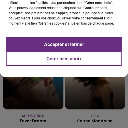
sélectionnant les finalités et/ou partenaires dans "Gérer mes choix".
Vous pouvez également refuser en cliquant sur "Continuer sans
accepter". Vos préférences ne s'appliqueront que pour ce site. Vous
pouvez mettre à jour vos choix, ou retirer votre consentement à tout
moment via le lien "Gérer les cookies" situé en bas de chaque page.
TAYLOR SWIFT
BRICE CONRAD
Accepter et fermer
I Knew It, I Knew You
Oh La
9h04
9h04
8h57
8h57
Gérer mes choix
ALEX WARREN
ORIA
Fever Dream
Soiree Mondaine