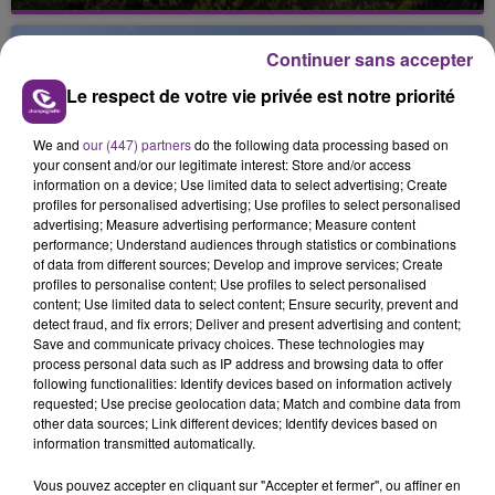
La vendange en Champagne a débuté ce jeudi 6
août dans la commune de Montgueux (Aube). Du
jamais vu !
Continuer sans accepter
Le respect de votre vie privée est notre priorité
We and
our (447) partners
do the following data processing based on
your consent and/or our legitimate interest: Store and/or access
information on a device; Use limited data to select advertising; Create
profiles for personalised advertising; Use profiles to select personalised
L'INSPECTION DU TRAVAIL RAPPELLE À
advertising; Measure advertising performance; Measure content
performance; Understand audiences through statistics or combinations
L'ORDRE SUR LES CONDITIONS DE...
of data from different sources; Develop and improve services; Create
Alors que les dates de début des vendange 2026
profiles to personalise content; Use profiles to select personalised
content; Use limited data to select content; Ensure security, prevent and
s'est avéré être plus précoce que prévu,
detect fraud, and fix errors; Deliver and present advertising and content;
l'inspection du Travail en profite pour rappeler
Save and communicate privacy choices. These technologies may
TITRES DIFFUSÉS
les conditions de...
process personal data such as IP address and browsing data to offer
following functionalities: Identify devices based on information actively
requested; Use precise geolocation data; Match and combine data from
9h11
9h11
9h08
9h08
other data sources; Link different devices; Identify devices based on
information transmitted automatically.
Vous pouvez accepter en cliquant sur "Accepter et fermer", ou affiner en