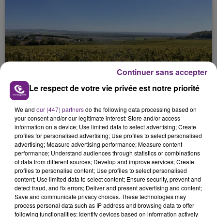
SI TOUT LE MONDE FAIT ÇA, MOI L'ANNÉE
Continuer sans accepter
PROCHAINE JE VENDANGE EN...
Le respect de votre vie privée est notre priorité
La vendange en Champagne a débuté ce jeudi 6
août dans la commune de Montgueux (Aube). Du
We and
our (447) partners
do the following data processing based on
jamais vu !
your consent and/or our legitimate interest: Store and/or access
information on a device; Use limited data to select advertising; Create
profiles for personalised advertising; Use profiles to select personalised
advertising; Measure advertising performance; Measure content
performance; Understand audiences through statistics or combinations
of data from different sources; Develop and improve services; Create
profiles to personalise content; Use profiles to select personalised
content; Use limited data to select content; Ensure security, prevent and
detect fraud, and fix errors; Deliver and present advertising and content;
L'INSPECTION DU TRAVAIL RAPPELLE À
Save and communicate privacy choices. These technologies may
L'ORDRE SUR LES CONDITIONS DE...
process personal data such as IP address and browsing data to offer
Alors que les dates de début des vendange 2026
following functionalities: Identify devices based on information actively