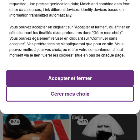
requested; Use precise geolocation data; Match and combine data from
s'est avéré être plus précoce que prévu,
other data sources; Link different devices; Identify devices based on
l'inspection du Travail en profite pour rappeler
information transmitted automatically.
TITRES DIFFUSÉS
les conditions de...
Vous pouvez accepter en cliquant sur "Accepter et fermer", ou affiner en
sélectionnant les finalités et/ou partenaires dans "Gérer mes choix".
Vous pouvez également refuser en cliquant sur "Continuer sans
1h39
1h39
1h36
1h36
accepter". Vos préférences ne s'appliqueront que pour ce site. Vous
pouvez mettre à jour vos choix, ou retirer votre consentement à tout
moment via le lien "Gérer les cookies" situé en bas de chaque page.
Accepter et fermer
Gérer mes choix
AMIR
ALEX WARREN
On Dirait
Fever Dream
1h34
1h34
1h29
1h29