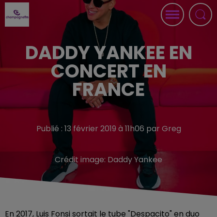
DADDY YANKEE EN
CONCERT EN
FRANCE
Publié : 13 février 2019 à 11h06 par Greg
Crédit image:
Daddy Yankee
En 2017, Luis Fonsi sortait le tube "Despacito" en duo