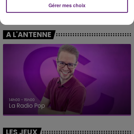
Gérer mes choix
METALLICA
OLIVIA RODRIGO
Nothing Else Matters.
Stupid Song
A L'ANTENNE
15h00 - 19h00
Le Club Champagne FM
LES JEUX