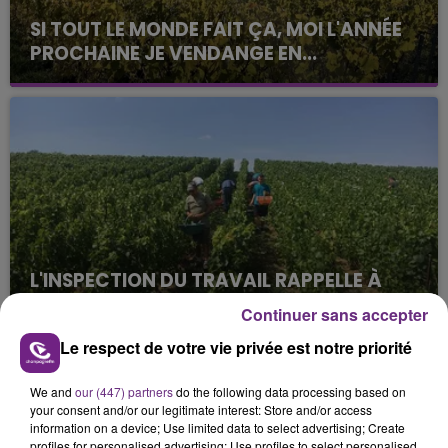
SI TOUT LE MONDE FAIT ÇA, MOI L'ANNÉE
PROCHAINE JE VENDANGE EN...
La vendange en Champagne a débuté ce jeudi 6
août dans la commune de Montgueux (Aube). Du
jamais vu !
L'INSPECTION DU TRAVAIL RAPPELLE À
L'ORDRE SUR LES CONDITIONS DE...
Continuer sans accepter
Alors que les dates de début des vendange 2026
Le respect de votre vie privée est notre priorité
s'est avéré être plus précoce que prévu,
l'inspection du Travail en profite pour rappeler
TITRES DIFFUSÉS
We and
our (447) partners
do the following data processing based on
les conditions de...
your consent and/or our legitimate interest: Store and/or access
information on a device; Use limited data to select advertising; Create
profiles for personalised advertising; Use profiles to select personalised