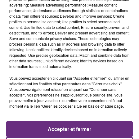
4h56
4h56
4h54
4h54
advertising; Measure advertising performance; Measure content
performance; Understand audiences through statistics or combinations
of data from different sources; Develop and improve services; Create
profiles to personalise content; Use profiles to select personalised
content; Use limited data to select content; Ensure security, prevent and
detect fraud, and fix errors; Deliver and present advertising and content;
Save and communicate privacy choices. These technologies may
process personal data such as IP address and browsing data to offer
following functionalities: Identify devices based on information actively
requested; Use precise geolocation data; Match and combine data from
other data sources; Link different devices; Identify devices based on
TEDDYBEAR
ALEX WARREN
information transmitted automatically.
Chaussures Roses
Ordinary
Vous pouvez accepter en cliquant sur "Accepter et fermer", ou affiner en
sélectionnant les finalités et/ou partenaires dans "Gérer mes choix".
4h49
4h49
4h45
4h45
Vous pouvez également refuser en cliquant sur "Continuer sans
accepter". Vos préférences ne s'appliqueront que pour ce site. Vous
pouvez mettre à jour vos choix, ou retirer votre consentement à tout
moment via le lien "Gérer les cookies" situé en bas de chaque page.
Accepter et fermer