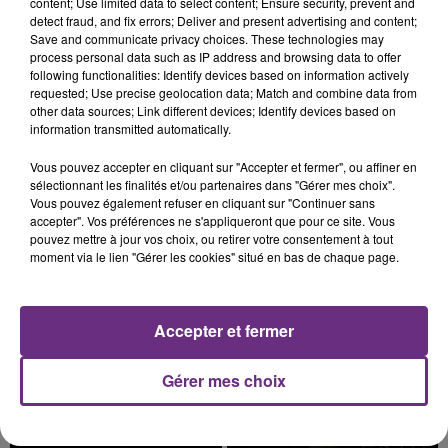
content; Use limited data to select content; Ensure security, prevent and
detect fraud, and fix errors; Deliver and present advertising and content;
Save and communicate privacy choices. These technologies may
process personal data such as IP address and browsing data to offer
following functionalities: Identify devices based on information actively
requested; Use precise geolocation data; Match and combine data from
LE MAGASIN JOUÉCLUB DE REIMS FERME
other data sources; Link different devices; Identify devices based on
information transmitted automatically.
SES PORTES
C'était l'une des institutions du centre-ville
Vous pouvez accepter en cliquant sur "Accepter et fermer", ou affiner en
rémois. Le magasin JouéClub est contraint de
sélectionnant les finalités et/ou partenaires dans "Gérer mes choix".
Vous pouvez également refuser en cliquant sur "Continuer sans
fermer ses portes.
TITRES DIFFUSÉS
accepter". Vos préférences ne s'appliqueront que pour ce site. Vous
pouvez mettre à jour vos choix, ou retirer votre consentement à tout
moment via le lien "Gérer les cookies" situé en bas de chaque page.
11h48
11h48
11h44
11h44
Accepter et fermer
Gérer mes choix