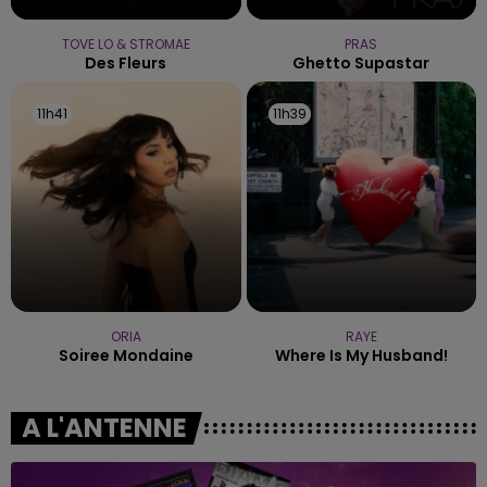
TOVE LO & STROMAE
PRAS
Des Fleurs
Ghetto Supastar
11h41
11h41
11h39
11h39
ORIA
RAYE
Soiree Mondaine
Where Is My Husband!
A L'ANTENNE