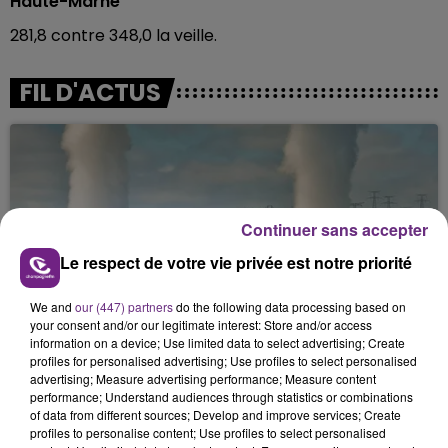
Haute-Marne
281,8 contre 348,0 la veille.
FIL D'ACTUS
Continuer sans accepter
Le respect de votre vie privée est notre priorité
LA CENTRALE NUCLÉAIRE DE CHOOZ
We and
our (447) partners
do the following data processing based on
your consent and/or our legitimate interest: Store and/or access
TOUJOURS À L'ARRÊT
information on a device; Use limited data to select advertising; Create
Cela fait déjà une semaine que la centrale
profiles for personalised advertising; Use profiles to select personalised
nucléaire ardennaise est à l'arrêt. Une situation
advertising; Measure advertising performance; Measure content
performance; Understand audiences through statistics or combinations
justifiée par la sécheresse intense qui est toujours
of data from different sources; Develop and improve services; Create
présente.
profiles to personalise content; Use profiles to select personalised