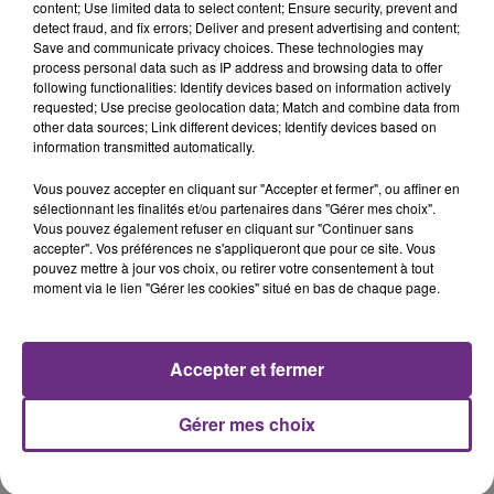
goût ou d’odorat, courbatures).
content; Use limited data to select content; Ensure security, prevent and
detect fraud, and fix errors; Deliver and present advertising and content;
Découvrez
ici les lieux de dépistage
.
Save and communicate privacy choices. These technologies may
process personal data such as IP address and browsing data to offer
following functionalities: Identify devices based on information actively
FIL D'ACTUS
requested; Use precise geolocation data; Match and combine data from
other data sources; Link different devices; Identify devices based on
information transmitted automatically.
Vous pouvez accepter en cliquant sur "Accepter et fermer", ou affiner en
sélectionnant les finalités et/ou partenaires dans "Gérer mes choix".
Vous pouvez également refuser en cliquant sur "Continuer sans
accepter". Vos préférences ne s'appliqueront que pour ce site. Vous
pouvez mettre à jour vos choix, ou retirer votre consentement à tout
moment via le lien "Gérer les cookies" situé en bas de chaque page.
LA CENTRALE NUCLÉAIRE DE CHOOZ
Accepter et fermer
TOUJOURS À L'ARRÊT
Cela fait déjà une semaine que la centrale
Gérer mes choix
nucléaire ardennaise est à l'arrêt. Une situation
justifiée par la sécheresse intense qui est toujours
présente.