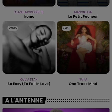
ALANIS MORISSETTE
MANON LISA
Ironic
Le Petit Pecheur
22h15
22h15
22h11
22h11
OLIVIA DEAN
NAÏKA
So Easy (to Fall In Love)
One Track Mind
A L'ANTENNE