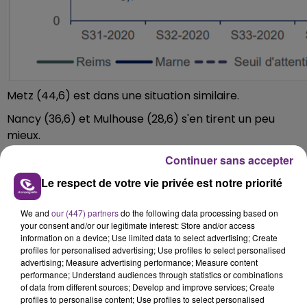
Metz (44,6) est dans une situation similaire.
Nancy (36,6) et Mulhouse (28,6) s'en tirent un peu
mieux.
L'ARS Grand Est rappelle que les seules mesures
Continuer sans accepter
permettant d'éviter la contamination sont les
Le respect de votre vie privée est notre priorité
mesures de prévention dites « mesures barrières », se
laver fréquemment les mains, respecter une distance
We and
our (447) partners
do the following data processing based on
d'au moins un mètre entre les personnes et bien sûr
your consent and/or our legitimate interest: Store and/or access
information on a device; Use limited data to select advertising; Create
porter le masque le plus souvent possible.
profiles for personalised advertising; Use profiles to select personalised
Il est également recommandé de se faire tester au
advertising; Measure advertising performance; Measure content
performance; Understand audiences through statistics or combinations
moindre signe pouvant évoquer la maladie (fièvre,
of data from different sources; Develop and improve services; Create
toux, nez qui coule, diarrhée, mal de tête, perte de
profiles to personalise content; Use profiles to select personalised