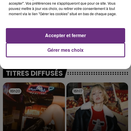
présente.
accepter". Vos préférences ne s'appliqueront que pour ce site. Vous
pouvez mettre à jour vos choix, ou retirer votre consentement à tout
moment via le lien "Gérer les cookies" situé en bas de chaque page.
Accepter et fermer
LE MAGASIN JOUÉCLUB DE REIMS FERME
SES PORTES
Gérer mes choix
C'était l'une des institutions du centre-ville
rémois. Le magasin JouéClub est contraint de
fermer ses portes.
TITRES DIFFUSÉS
16h20
16h20
16h17
16h17