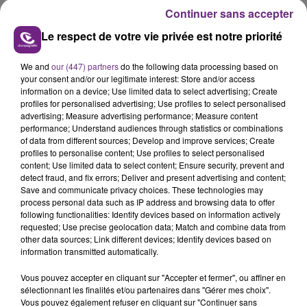
Pas de nouveau décès non plus à signaler dans les
Continuer sans accepter
quatre départements de l'ex-Champagne-Ardenne..
Le respect de votre vie privée est notre priorité
We and
our (447) partners
do the following data processing based on
FIL D'ACTUS
your consent and/or our legitimate interest: Store and/or access
information on a device; Use limited data to select advertising; Create
profiles for personalised advertising; Use profiles to select personalised
advertising; Measure advertising performance; Measure content
performance; Understand audiences through statistics or combinations
of data from different sources; Develop and improve services; Create
profiles to personalise content; Use profiles to select personalised
content; Use limited data to select content; Ensure security, prevent and
detect fraud, and fix errors; Deliver and present advertising and content;
Save and communicate privacy choices. These technologies may
process personal data such as IP address and browsing data to offer
following functionalities: Identify devices based on information actively
LA CENTRALE NUCLÉAIRE DE CHOOZ
requested; Use precise geolocation data; Match and combine data from
other data sources; Link different devices; Identify devices based on
TOUJOURS À L'ARRÊT
information transmitted automatically.
Cela fait déjà une semaine que la centrale
Vous pouvez accepter en cliquant sur "Accepter et fermer", ou affiner en
nucléaire ardennaise est à l'arrêt. Une situation
sélectionnant les finalités et/ou partenaires dans "Gérer mes choix".
justifiée par la sécheresse intense qui est toujours
Vous pouvez également refuser en cliquant sur "Continuer sans