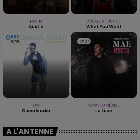
DASHA
ANGELE & JUSTICE
Austin
What You Want
16h10
16h10
16h07
16h07
OMI
CHRISTOPHE MAE
Cheerleader
La Lune
A L'ANTENNE