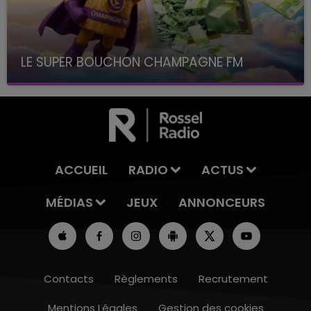
LE SUPER BOUCHON CHAMPAGNE FM
avec La Famille Champagne FM, à 8H10
ACCUEIL
RADIO
ACTUS
MÉDIAS
JEUX
ANNONCEURS
Contacts
Règlements
Recrutement
Mentions Légales
Gestion des cookies