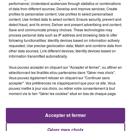
performance; Understand audiences through statistics or combinations
Cela fait déjà une semaine que la centrale
of data from different sources; Develop and improve services; Create
nucléaire ardennaise est à l'arrêt. Une situation
profiles to personalise content; Use profiles to select personalised
justifiée par la sécheresse intense qui est toujours
content; Use limited data to select content; Ensure security, prevent and
detect fraud, and fix errors; Deliver and present advertising and content;
présente.
Save and communicate privacy choices. These technologies may
process personal data such as IP address and browsing data to offer
following functionalities: Identify devices based on information actively
requested; Use precise geolocation data; Match and combine data from
other data sources; Link different devices; Identify devices based on
information transmitted automatically.
LE MAGASIN JOUÉCLUB DE REIMS FERME
Vous pouvez accepter en cliquant sur "Accepter et fermer", ou affiner en
SES PORTES
sélectionnant les finalités et/ou partenaires dans "Gérer mes choix".
Vous pouvez également refuser en cliquant sur "Continuer sans
C'était l'une des institutions du centre-ville
accepter". Vos préférences ne s'appliqueront que pour ce site. Vous
rémois. Le magasin JouéClub est contraint de
pouvez mettre à jour vos choix, ou retirer votre consentement à tout
fermer ses portes.
moment via le lien "Gérer les cookies" situé en bas de chaque page.
TITRES DIFFUSÉS
Accepter et fermer
13h49
13h49
13h46
13h46
Gérer mes choix