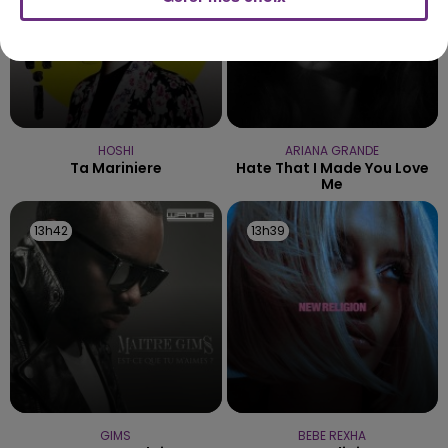
HOSHI
ARIANA GRANDE
Ta Mariniere
Hate That I Made You Love
Me
13h42
13h42
13h39
13h39
GIMS
BEBE REXHA