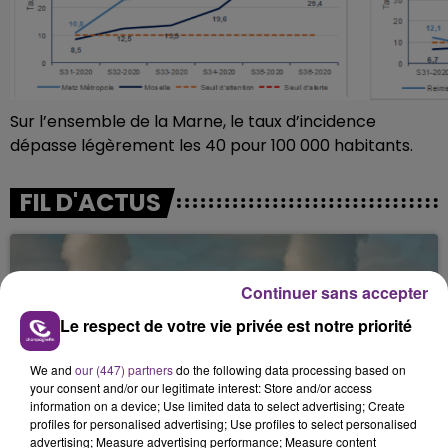
Sur l’ensemble de la Marne, le taux d’incidence
dépasse légèrement les 40 pour 100 000 habitants.
FIL D'ACTUS
Continuer sans accepter
Le respect de votre vie privée est notre priorité
We and
our (447) partners
do the following data processing based on
your consent and/or our legitimate interest: Store and/or access
information on a device; Use limited data to select advertising; Create
LA CENTRALE NUCLÉAIRE DE CHOOZ
profiles for personalised advertising; Use profiles to select personalised
TOUJOURS À L'ARRÊT
advertising; Measure advertising performance; Measure content