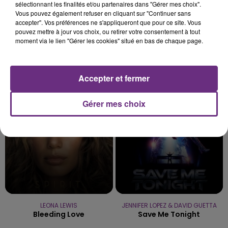
sélectionnant les finalités et/ou partenaires dans "Gérer mes choix".
Vous pouvez également refuser en cliquant sur "Continuer sans
accepter". Vos préférences ne s'appliqueront que pour ce site. Vous
pouvez mettre à jour vos choix, ou retirer votre consentement à tout
moment via le lien "Gérer les cookies" situé en bas de chaque page.
FLO RIDA
TAYLOR SWIFT
Whistle
Accepter et fermer
Elizabeth Taylor
13h40
13h40
13h37
13h37
Gérer mes choix
LEONA LEWIS
JENNIFER LOPEZ & DAVID GUETTA
Bleeding Love
Save Me Tonight