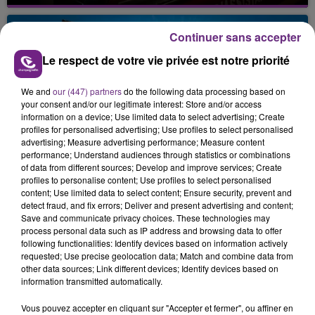
Un feu de remorque s'est déclaré ce mercredi en
fin de matinée sur l'A34.
Continuer sans accepter
Le respect de votre vie privée est notre priorité
We and
our (447) partners
do the following data processing based on
your consent and/or our legitimate interest: Store and/or access
information on a device; Use limited data to select advertising; Create
profiles for personalised advertising; Use profiles to select personalised
VENEZ FÊTER CE WEEK-END
advertising; Measure advertising performance; Measure content
performance; Understand audiences through statistics or combinations
L'ANNIVERSAIRE DE WOINIC
of data from different sources; Develop and improve services; Create
Ce samedi 8 août sera un grand jour :
profiles to personalise content; Use profiles to select personalised
content; Use limited data to select content; Ensure security, prevent and
l'anniversaire du plus gros sanglier du monde.
detect fraud, and fix errors; Deliver and present advertising and content;
Une fête est donc organisée et vous êtes tous
TITRES DIFFUSÉS
Save and communicate privacy choices. These technologies may
conviés !
process personal data such as IP address and browsing data to offer
following functionalities: Identify devices based on information actively
requested; Use precise geolocation data; Match and combine data from
13h48
13h48
13h44
13h44
other data sources; Link different devices; Identify devices based on
information transmitted automatically.
Vous pouvez accepter en cliquant sur "Accepter et fermer", ou affiner en