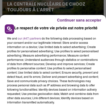
LA CENTRALE NUCLÉAIRE DE CHOOZ
TOUJOURS À L'ARRÊT
Cela fait déjà une semaine que la centrale
Continuer sans accepter
nucléaire ardennaise est à l'arrêt. Une situation
justifiée par la sécheresse intense qui est toujours
Le respect de votre vie privée est notre priorité
présente.
We and
our (447) partners
do the following data processing based on
your consent and/or our legitimate interest: Store and/or access
information on a device; Use limited data to select advertising; Create
profiles for personalised advertising; Use profiles to select personalised
advertising; Measure advertising performance; Measure content
performance; Understand audiences through statistics or combinations
LE MAGASIN JOUÉCLUB DE REIMS FERME
of data from different sources; Develop and improve services; Create
SES PORTES
profiles to personalise content; Use profiles to select personalised
content; Use limited data to select content; Ensure security, prevent and
C'était l'une des institutions du centre-ville
detect fraud, and fix errors; Deliver and present advertising and content;
rémois. Le magasin JouéClub est contraint de
Save and communicate privacy choices. These technologies may
process personal data such as IP address and browsing data to offer
fermer ses portes.
TITRES DIFFUSÉS
following functionalities: Identify devices based on information actively
requested; Use precise geolocation data; Match and combine data from
other data sources; Link different devices; Identify devices based on
information transmitted automatically.
14h21
14h21
14h19
14h19