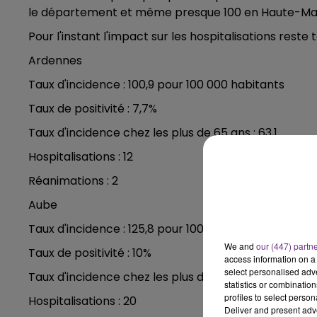
16h00 - 20h00
le département et même presque 100 en Haute-Ma
LE WEEK-END CHAMPAGNE FM
Pour l'instant l'impact sur les hospitalisations reste t
Ardennes
Taux d'incidence : 100,9 pour 100 000 habitants
Taux de positivité : 7,7%
Taux d'incidence chez les plus de 65 ans : 63,1
Hospitalisations : 12
Réanimations : 2
Aube
Taux d'incidence : 125,8 pour 100 000 habitants
We and
our (447) partn
Taux de positivité : 10%
access information on a 
select personalised ad
Taux d'incidence chez les plus de 65 ans : 89,3
statistics or combinatio
7h00 - 11h00
profiles to select person
Hospitalisations : 20
agne FM
BEST OF
Deliver and present adv