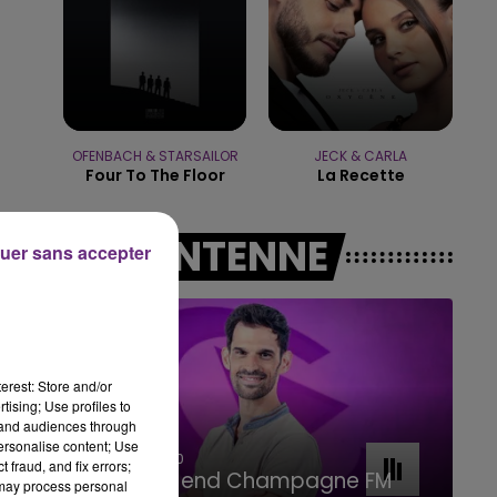
11h00 - 16h00
LE WEEK-END CHAMPAGNE FM
OFENBACH & STARSAILOR
JECK & CARLA
Four To The Floor
La Recette
A L'ANTENNE
uer sans accepter
erest: Store and/or
tising; Use profiles to
tand audiences through
personalise content; Use
16h00 - 20h00
 fraud, and fix errors;
Le Week-end Champagne FM
 may process personal