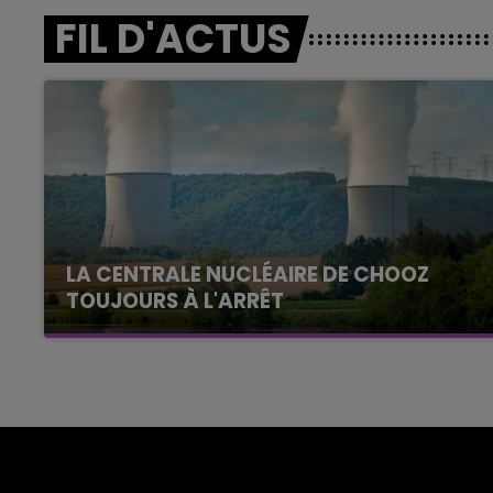
FIL D'ACTUS
LA CENTRALE NUCLÉAIRE DE CHOOZ
TOUJOURS À L'ARRÊT
Cela fait déjà une semaine que la centrale
nucléaire ardennaise est à l'arrêt. Une situation
justifiée par la sécheresse intense qui est
toujours présente.