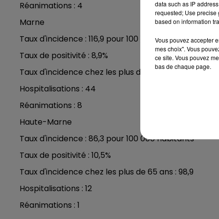
data such as IP address 
Réanimations : 4
requested; Use precise g
Marne
based on information tra
Taux d'incidence : 116,9 pour 100 000 habitants
Vous pouvez accepter en 
mes choix". Vous pouvez
Taux de positivité : 8,9%
ce site. Vous pouvez met
bas de chaque page.
Taux d'incidence chez les plus de 65 ans : 60,1
Hospitalisations : 44
Réanimations : 8
Haute-Marne
Taux d'incidence : 86,3 pour 100 000 habitants
Taux de positivité : 10,5%
Taux d'incidence chez les plus de 65 ans : 98,9
Hospitalisations : 12
Réanimations : 1