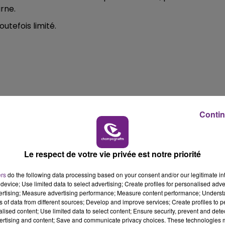
7h00 - 11h00
rne.
BEST OF
outefois limité.
Contin
Le respect de votre vie privée est notre priorité
ers
do the following data processing based on your consent and/or our legitimate int
device; Use limited data to select advertising; Create profiles for personalised adver
vertising; Measure advertising performance; Measure content performance; Unders
ns of data from different sources; Develop and improve services; Create profiles to 
11h00 - 16h00
alised content; Use limited data to select content; Ensure security, prevent and detect
Le week-end Champagne FM
ertising and content; Save and communicate privacy choices. These technologies