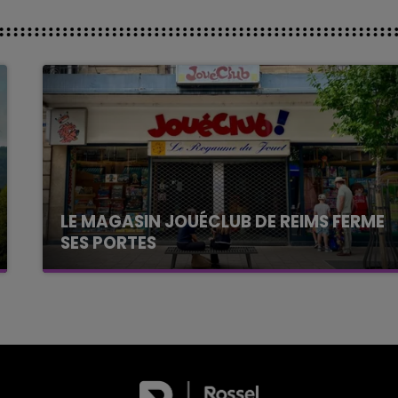
LE MAGASIN JOUÉCLUB DE REIMS FERME
SES PORTES
C'était l'une des institutions du centre-ville
rémois. Le magasin JouéClub est contraint de
fermer ses portes.