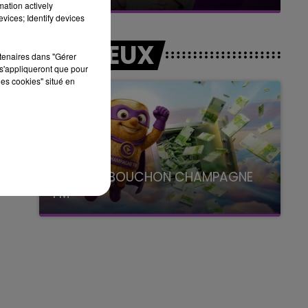
mation actively
vices; Identify devices
LES JEUX
rtenaires dans "Gérer
s'appliqueront que pour
les cookies" situé en
LE SUPER BOUCHON CHAMPAGNE
FM
avec La Famille Champagne FM, à 8H10