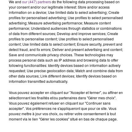
Ce samedi 8 août sera un grand jour :
We and
our (447) partners
do the following data processing based on
your consent and/or our legitimate interest: Store and/or access
l'anniversaire du plus gros sanglier du monde.
information on a device; Use limited data to select advertising; Create
Une fête est donc organisée et vous êtes tous
profiles for personalised advertising; Use profiles to select personalised
TITRES DIFFUSÉS
conviés !
advertising; Measure advertising performance; Measure content
performance; Understand audiences through statistics or combinations
of data from different sources; Develop and improve services; Create
13h22
13h22
13h19
13h19
profiles to personalise content; Use profiles to select personalised
content; Use limited data to select content; Ensure security, prevent and
detect fraud, and fix errors; Deliver and present advertising and content;
Save and communicate privacy choices. These technologies may
process personal data such as IP address and browsing data to offer
following functionalities: Identify devices based on information actively
requested; Use precise geolocation data; Match and combine data from
other data sources; Link different devices; Identify devices based on
information transmitted automatically.
Vous pouvez accepter en cliquant sur "Accepter et fermer", ou affiner en
sélectionnant les finalités et/ou partenaires dans "Gérer mes choix".
BRUNO MARS
OFENBACH & STARSAILOR
Vous pouvez également refuser en cliquant sur "Continuer sans
Locked Out Of Heaven
Four To The Floor
accepter". Vos préférences ne s'appliqueront que pour ce site. Vous
pouvez mettre à jour vos choix, ou retirer votre consentement à tout
13h16
13h16
13h08
13h08
moment via le lien "Gérer les cookies" situé en bas de chaque page.