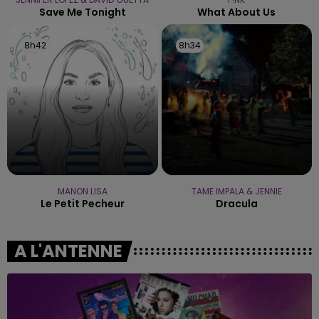
Save Me Tonight
What About Us
8h42
8h42
8h34
8h34
MANON LISA
TAME IMPALA & JENNIE
Le Petit Pecheur
Dracula
A L'ANTENNE