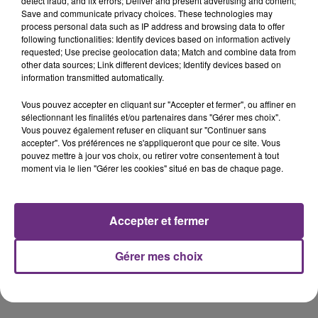
detect fraud, and fix errors; Deliver and present advertising and content;
8h :
Save and communicate privacy choices. These technologies may
process personal data such as IP address and browsing data to offer
A Revin dans les Ardennes, une trentaine d’élèves du
following functionalities: Identify devices based on information actively
Lycée Jean-Moulin invités à rester chez eux durant
requested; Use precise geolocation data; Match and combine data from
other data sources; Link different devices; Identify devices based on
une semaine.
information transmitted automatically.
4 élèves ont été testés positifs au covid 19.
Vous pouvez accepter en cliquant sur "Accepter et fermer", ou affiner en
A Givet, c’est l’école Vauban qui est fermée
sélectionnant les finalités et/ou partenaires dans "Gérer mes choix".
Vous pouvez également refuser en cliquant sur "Continuer sans
aujourd’hui, un cas de covid 19 a été détecté hier soir
accepter". Vos préférences ne s'appliqueront que pour ce site. Vous
au sein de l’établissement, il s’agit d’une personne du
pouvez mettre à jour vos choix, ou retirer votre consentement à tout
service d’entretien et de maintenance.
moment via le lien "Gérer les cookies" situé en bas de chaque page.
7h30 :
Le taux d'incidence de la France est passé sous la
Accepter et fermer
barre symbolique des 250 la semaine du 9 au 15
novembre, selon les dernières données de Santé
Gérer mes choix
publique France.
Une première depuis mi-octobre.