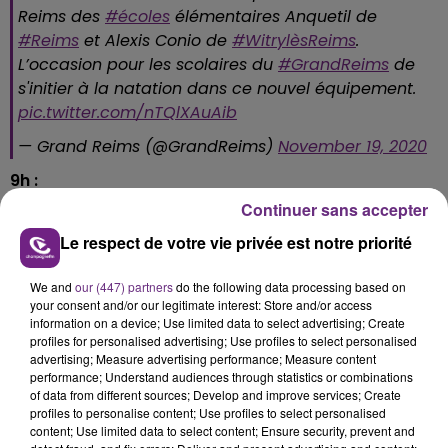
Reims des
#écoles
élémentaires Anquetil de
#Reims
et Alexis Conio de
#WitrylèsReims
.
L’occasion pour les scolaires du
#GrandReims
de
s'initier à la natation dans ce nouvel équipement.
pic.twitter.com/nTQlXAuAib
— Grand Reims (@GrandReims)
November 19, 2020
9h :
Continuer sans accepter
L’association des maires de France,
présidée par
François Baroin, a demandé au premier
ministre la
Le respect de votre vie privée est notre priorité
réouverture progressive des commerces de
proximité.
We and
our (447) partners
do the following data processing based on
your consent and/or our legitimate interest: Store and/or access
Le maire de Troyes a expliqué que cette procédure
information on a device; Use limited data to select advertising; Create
profiles for personalised advertising; Use profiles to select personalised
permettrait d’éviter un retour massif des clients dans
advertising; Measure advertising performance; Measure content
les magasins à l’approche des fêtes de Noel.
performance; Understand audiences through statistics or combinations
of data from different sources; Develop and improve services; Create
Pour rappel, Emmanuel Macron s’exprimera la
profiles to personalise content; Use profiles to select personalised
semaine prochaine à propos de la situation sanitaire.
content; Use limited data to select content; Ensure security, prevent and