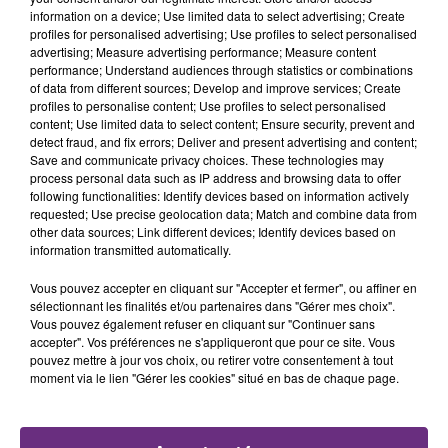
information on a device; Use limited data to select advertising; Create
profiles for personalised advertising; Use profiles to select personalised
advertising; Measure advertising performance; Measure content
performance; Understand audiences through statistics or combinations
of data from different sources; Develop and improve services; Create
SI TOUT LE MONDE FAIT ÇA, MOI L'ANNÉE
profiles to personalise content; Use profiles to select personalised
PROCHAINE JE VENDANGE EN...
content; Use limited data to select content; Ensure security, prevent and
detect fraud, and fix errors; Deliver and present advertising and content;
La vendange en Champagne a débuté ce jeudi 6
Save and communicate privacy choices. These technologies may
août dans la commune de Montgueux (Aube). Du
process personal data such as IP address and browsing data to offer
jamais vu !
following functionalities: Identify devices based on information actively
requested; Use precise geolocation data; Match and combine data from
other data sources; Link different devices; Identify devices based on
information transmitted automatically.
Vous pouvez accepter en cliquant sur "Accepter et fermer", ou affiner en
sélectionnant les finalités et/ou partenaires dans "Gérer mes choix".
Vous pouvez également refuser en cliquant sur "Continuer sans
accepter". Vos préférences ne s'appliqueront que pour ce site. Vous
L'INSPECTION DU TRAVAIL RAPPELLE À
pouvez mettre à jour vos choix, ou retirer votre consentement à tout
L'ORDRE SUR LES CONDITIONS DE...
moment via le lien "Gérer les cookies" situé en bas de chaque page.
Alors que les dates de début des vendange 2026
s'est avéré être plus précoce que prévu,