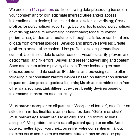
SES PORTES
We and
our (447) partners
do the following data processing based on
C'était l'une des institutions du centre-ville
your consent and/or our legitimate interest: Store and/or access
rémois. Le magasin JouéClub est contraint de
information on a device; Use limited data to select advertising; Create
fermer ses portes.
profiles for personalised advertising; Use profiles to select personalised
TITRES DIFFUSÉS
advertising; Measure advertising performance; Measure content
performance; Understand audiences through statistics or combinations
of data from different sources; Develop and improve services; Create
profiles to personalise content; Use profiles to select personalised
0h40
0h40
0h37
0h37
content; Use limited data to select content; Ensure security, prevent and
detect fraud, and fix errors; Deliver and present advertising and content;
Save and communicate privacy choices. These technologies may
process personal data such as IP address and browsing data to offer
following functionalities: Identify devices based on information actively
requested; Use precise geolocation data; Match and combine data from
other data sources; Link different devices; Identify devices based on
information transmitted automatically.
Vous pouvez accepter en cliquant sur "Accepter et fermer", ou affiner en
sélectionnant les finalités et/ou partenaires dans "Gérer mes choix".
FUGEES
JENNIFER LOPEZ & DAVID GUETTA
Vous pouvez également refuser en cliquant sur "Continuer sans
Killing Me Softly (with His
Save Me Tonight
accepter". Vos préférences ne s'appliqueront que pour ce site. Vous
Song)
pouvez mettre à jour vos choix, ou retirer votre consentement à tout
moment via le lien "Gérer les cookies" situé en bas de chaque page.
0h34
0h34
0h30
0h30