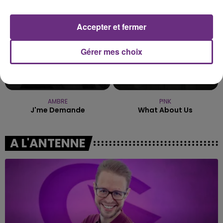
Accepter et fermer
Gérer mes choix
AMBRE
P!NK
J'me Demande
What About Us
A L'ANTENNE