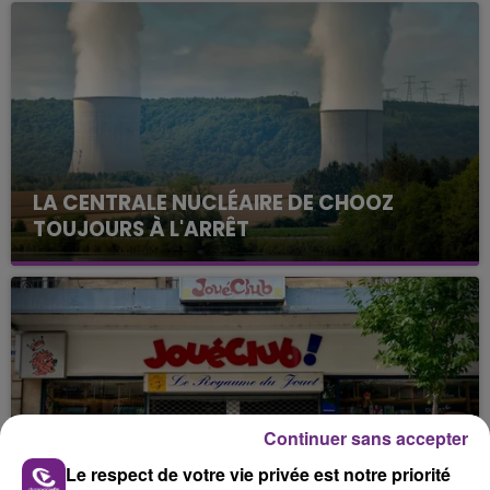
LA CENTRALE NUCLÉAIRE DE CHOOZ
TOUJOURS À L'ARRÊT
Cela fait déjà une semaine que la centrale
nucléaire ardennaise est à l'arrêt. Une situation
justifiée par la sécheresse intense qui est toujours
présente.
Continuer sans accepter
Le respect de votre vie privée est notre priorité
LE MAGASIN JOUÉCLUB DE REIMS FERME