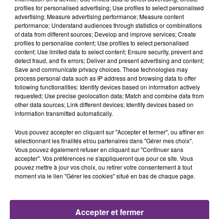
profiles for personalised advertising; Use profiles to select personalised
advertising; Measure advertising performance; Measure content
LA CENTRALE NUCLÉAIRE DE CHOOZ
performance; Understand audiences through statistics or combinations
TOUJOURS À L'ARRÊT
of data from different sources; Develop and improve services; Create
profiles to personalise content; Use profiles to select personalised
Cela fait déjà une semaine que la centrale
content; Use limited data to select content; Ensure security, prevent and
nucléaire ardennaise est à l'arrêt. Une situation
detect fraud, and fix errors; Deliver and present advertising and content;
justifiée par la sécheresse intense qui est toujours
Save and communicate privacy choices. These technologies may
process personal data such as IP address and browsing data to offer
présente.
following functionalities: Identify devices based on information actively
requested; Use precise geolocation data; Match and combine data from
other data sources; Link different devices; Identify devices based on
information transmitted automatically.
Vous pouvez accepter en cliquant sur "Accepter et fermer", ou affiner en
sélectionnant les finalités et/ou partenaires dans "Gérer mes choix".
LE MAGASIN JOUÉCLUB DE REIMS FERME
Vous pouvez également refuser en cliquant sur "Continuer sans
SES PORTES
accepter". Vos préférences ne s'appliqueront que pour ce site. Vous
pouvez mettre à jour vos choix, ou retirer votre consentement à tout
C'était l'une des institutions du centre-ville
moment via le lien "Gérer les cookies" situé en bas de chaque page.
rémois. Le magasin JouéClub est contraint de
fermer ses portes.
TITRES DIFFUSÉS
Accepter et fermer